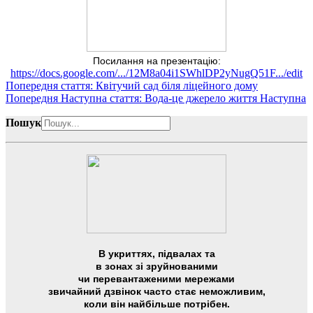
Посилання на презентацію:
https://docs.google.com/.../12M8a04i1SWhlDP2yNugQ51F.../edit
Попередня стаття: Квітучий сад біля ліцейного дому
Попередня
Наступна стаття: Вода-це джерело життя
Наступна
Пошук
В укриттях, підвалах та
в зонах зі зруйнованими
чи перевантаженими мережами
звичайний дзвінок часто стає неможливим,
коли він найбільше потрібен.