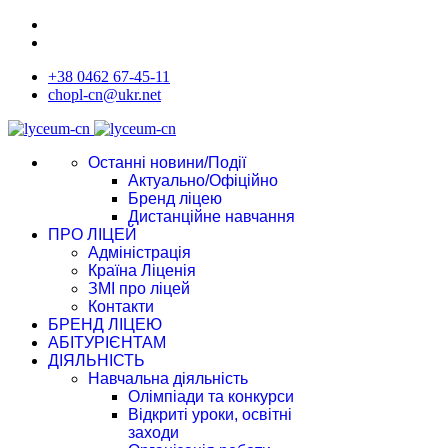
+38 0462 67-45-11
chopl-cn@ukr.net
Останні новини/Події
Актуально/Офіційно
Бренд ліцею
Дистанційне навчання
ПРО ЛІЦЕЙ
Адміністрація
Країна Ліценія
ЗМІ про ліцей
Контакти
БРЕНД ЛІЦЕЮ
АБІТУРІЄНТАМ
ДІЯЛЬНІСТЬ
Навчальна діяльність
Олімпіади та конкурси
Відкриті уроки, освітні
заходи