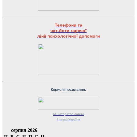
Телефони та
чат-боти гарячої
лінії психологічної допомоги
Корисні посилання:
Міністерство
освіти
і науки
України
серпня 2026
П
В
С
Ч
П
С
Н