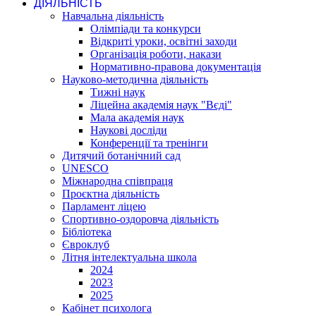
ДІЯЛЬНІСТЬ
Навчальна діяльність
Олімпіади та конкурси
Відкриті уроки, освітні заходи
Організація роботи, накази
Нормативно-правова документація
Науково-методична діяльність
Тижні наук
Ліцейна академія наук "Вєді"
Мала академія наук
Наукові досліди
Конференції та тренінги
Дитячий ботанічний сад
UNESCO
Міжнародна співпраця
Проєктна діяльність
Парламент ліцею
Спортивно-оздоровча діяльність
Бібліотека
Євроклуб
Літня інтелектуальна школа
2024
2023
2025
Кабінет психолога