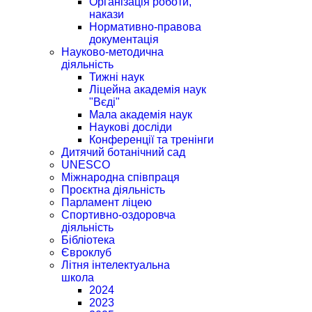
Організація роботи,
накази
Нормативно-правова
документація
Науково-методична
діяльність
Тижні наук
Ліцейна академія наук
"Вєді"
Мала академія наук
Наукові досліди
Конференції та тренінги
Дитячий ботанічний сад
UNESCO
Міжнародна співпраця
Проєктна діяльність
Парламент ліцею
Спортивно-оздоровча
діяльність
Бібліотека
Євроклуб
Літня інтелектуальна
школа
2024
2023