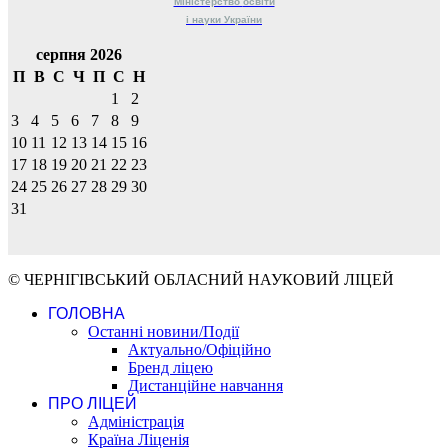
Міністерство
освіти
і науки
України
серпня 2026
П
В
С
Ч
П
С
Н
1
2
3
4
5
6
7
8
9
10
11
12
13
14
15
16
17
18
19
20
21
22
23
24
25
26
27
28
29
30
31
© ЧЕРНІГІВСЬКИЙ ОБЛАСНИЙ НАУКОВИЙ ЛІЦЕЙ
ГОЛОВНА
Останні новини/Події
Актуально/Офіційно
Бренд ліцею
Дистанційне навчання
ПРО ЛІЦЕЙ
Адміністрація
Країна Ліценія