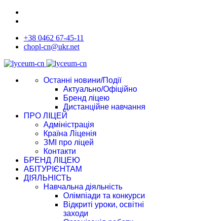
+38 0462 67-45-11
chopl-cn@ukr.net
Останні новини/Події
Актуально/Офіційно
Бренд ліцею
Дистанційне навчання
ПРО ЛІЦЕЙ
Адміністрація
Країна Ліценія
ЗМІ про ліцей
Контакти
БРЕНД ЛІЦЕЮ
АБІТУРІЄНТАМ
ДІЯЛЬНІСТЬ
Навчальна діяльність
Олімпіади та конкурси
Відкриті уроки, освітні
заходи