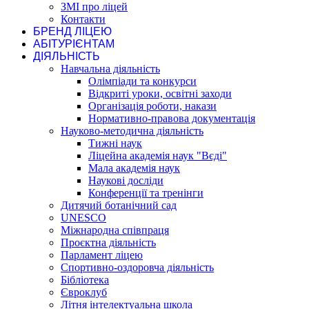
ЗМІ про ліцей
Контакти
БРЕНД ЛІЦЕЮ
АБІТУРІЄНТАМ
ДІЯЛЬНІСТЬ
Навчальна діяльність
Олімпіади та конкурси
Відкриті уроки, освітні заходи
Організація роботи, накази
Нормативно-правова документація
Науково-методична діяльність
Тижні наук
Ліцейна академія наук "Вєді"
Мала академія наук
Наукові досліди
Конференції та тренінги
Дитячий ботанічний сад
UNESCO
Міжнародна співпраця
Проєктна діяльність
Парламент ліцею
Спортивно-оздоровча діяльність
Бібліотека
Євроклуб
Літня інтелектуальна школа