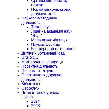
Організація роботи,
накази
Нормативно-правова
документація
Науково-методична
діяльність
Тижні наук
Ліцейна академія наук
"Вєді"
Мала академія наук
Наукові досліди
Конференції та тренінги
Дитячий ботанічний сад
UNESCO
Міжнародна співпраця
Проєктна діяльність
Парламент ліцею
Спортивно-оздоровча
діяльність
Бібліотека
Євроклуб
Літня інтелектуальна
школа
2024
2023