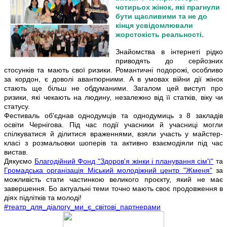
чотирьох жінок, які прагнули
бути щасливими та не до
кінця усвідомлювали
жорстокість реальності.
Знайомства в інтернеті рідко
приводять до серйозних
стосунків та мають свої ризики. Романтичні подорожі, особливо
за кордон, є доволі авантюрними. А в умовах війни дії жінок
стають ще більш не обдуманими. Загалом цей виступ про
ризики, які чекають на людину, незалежно від її статків, віку чи
статусу.
Фестиваль об'єднав однодумців та однодумиць з 8 закладів
освіти Чернігова. Під час події учасники й учасниці могли
спілкуватися й ділитися враженнями, взяли участь у майстер-
класі з розмальовки шоперів та активно взаємодіяли під час
вистав.
Дякуємо
Благодійний Фонд "Здоров'я жінки і планування сім'ї"
та
Громадська організація Міський молодіжний центр "Жменя"
за
можливість стати частинкою великого проєкту, який не має
завершення. Бо актуальні теми точно мають своє продовження в
діях підлітків та молоді!
#театр_для_діалогу_ми_є_світові_партнерами