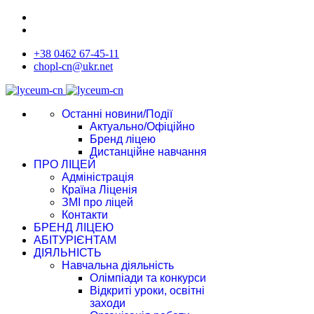
+38 0462 67-45-11
chopl-cn@ukr.net
Останні новини/Події
Актуально/Офіційно
Бренд ліцею
Дистанційне навчання
ПРО ЛІЦЕЙ
Адміністрація
Країна Ліценія
ЗМІ про ліцей
Контакти
БРЕНД ЛІЦЕЮ
АБІТУРІЄНТАМ
ДІЯЛЬНІСТЬ
Навчальна діяльність
Олімпіади та конкурси
Відкриті уроки, освітні
заходи