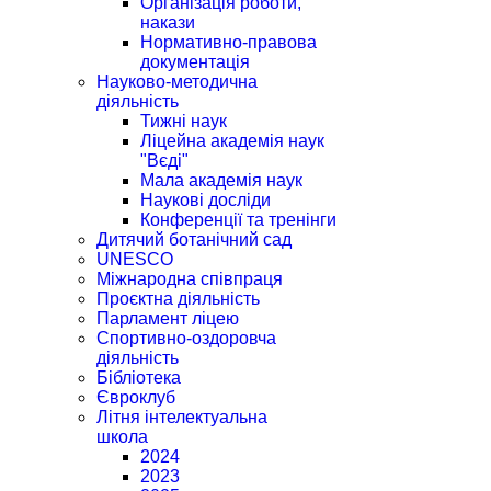
Організація роботи,
накази
Нормативно-правова
документація
Науково-методична
діяльність
Тижні наук
Ліцейна академія наук
"Вєді"
Мала академія наук
Наукові досліди
Конференції та тренінги
Дитячий ботанічний сад
UNESCO
Міжнародна співпраця
Проєктна діяльність
Парламент ліцею
Спортивно-оздоровча
діяльність
Бібліотека
Євроклуб
Літня інтелектуальна
школа
2024
2023