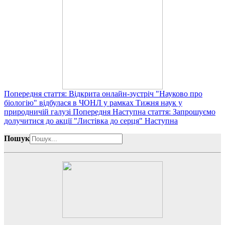
Попередня стаття: Відкрита онлайн-зустріч "Науково про
біологію" відбулася в ЧОНЛ у рамках Тижня наук у
природничій галузі
Попередня
Наступна стаття: Запрошуємо
долучитися до акції "Листівка до серця"
Наступна
Пошук