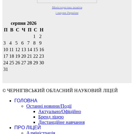
Міністерство
освіти
і науки
України
серпня 2026
П
В
С
Ч
П
С
Н
1
2
3
4
5
6
7
8
9
10
11
12
13
14
15
16
17
18
19
20
21
22
23
24
25
26
27
28
29
30
31
© ЧЕРНІГІВСЬКИЙ ОБЛАСНИЙ НАУКОВИЙ ЛІЦЕЙ
ГОЛОВНА
Останні новини/Події
Актуально/Офіційно
Бренд ліцею
Дистанційне навчання
ПРО ЛІЦЕЙ
Адміністрація