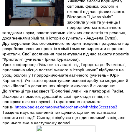
Учнівство змогли поринути у
світ хімії, фізики, біології й
екології під час цікавих занять:
Вікторина "Цікава хімія"
захопила учнів та учениць І
природничо-математичного
загадками науки, властивостями хімічних елементів та речовин,
досягненнями хімії та її історією (учитель - Анджела Бутко).
Другокурсники біолого-хімічного не один тиждень працювали над
розробкою власних проєктів з хімії і змогли виростити справжні
кристали. Свої досягнення презентували під час захисту проєктів
"Кристали" (учитель - Ірина Курмакова).
Урок-конференція"Біологи та лікарі...від Геродота до Флемінга",
присвячена місцю постаті вченого в історії науки" відбулася на
уроці біології у І природничо-математичного (учитель - Юрій
Карпенко). Учнівство презентували основні здобутки медицини й
роль біології в досягненнях лікарів минулого й сьогодення.
До п'ятниці триває квест "Біологічні ляпи" на платформі Padlet.
Знаходьте помилки, додавайте свої приклади ляпів, які
поширюються як наукові - і гарантовано отримаєте
призи
https://padlet.com/tonyafedorchenko/vhnfxko5ccrzsbs3
Тиждень наук наповнений так щільно, що ми не встигаємо
охопити всі події. Сьогодні відбувся ще один великий захід, але
про нього вже в наступному дописі.