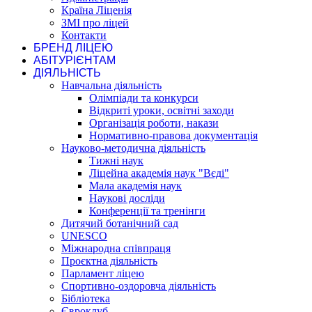
Країна Ліценія
ЗМІ про ліцей
Контакти
БРЕНД ЛІЦЕЮ
АБІТУРІЄНТАМ
ДІЯЛЬНІСТЬ
Навчальна діяльність
Олімпіади та конкурси
Відкриті уроки, освітні заходи
Організація роботи, накази
Нормативно-правова документація
Науково-методична діяльність
Тижні наук
Ліцейна академія наук "Вєді"
Мала академія наук
Наукові досліди
Конференції та тренінги
Дитячий ботанічний сад
UNESCO
Міжнародна співпраця
Проєктна діяльність
Парламент ліцею
Спортивно-оздоровча діяльність
Бібліотека
Євроклуб