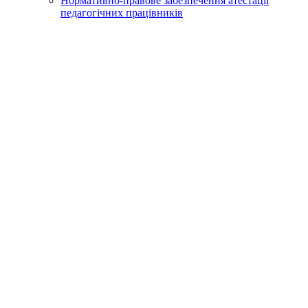
Нормативно-правове забезпечення атестації
педагогічних працівників