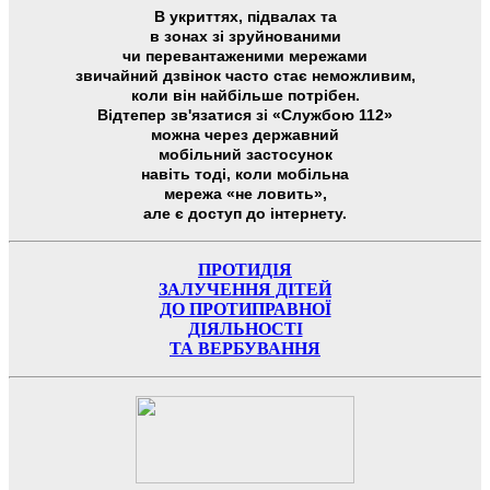
В укриттях, підвалах та
в зонах зі зруйнованими
чи перевантаженими мережами
звичайний дзвінок часто стає неможливим,
коли він найбільше потрібен.
Відтепер зв'язатися зі «Службою 112»
можна через державний
мобільний застосунок
навіть тоді, коли мобільна
мережа «не ловить»,
але є доступ до інтернету.
ПРОТИДІЯ
ЗАЛУЧЕННЯ ДІТЕЙ
ДО ПРОТИПРАВНОЇ
ДІЯЛЬНОСТІ
ТА ВЕРБУВАННЯ