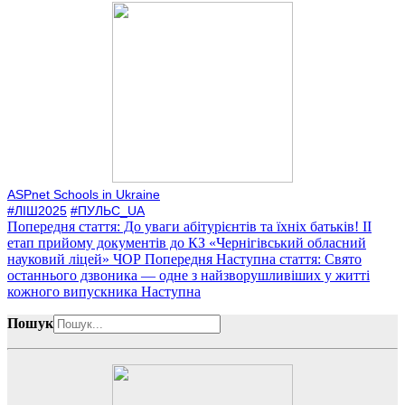
ASPnet Schools in Ukraine
#ЛІШ2025
#ПУЛЬС_UA
Попередня стаття: До уваги абітурієнтів та їхніх батьків! ІІ
етап прийому документів до КЗ «Чернігівський обласний
науковий ліцей» ЧОР
Попередня
Наступна стаття: Свято
останнього дзвоника — одне з найзворушливіших у житті
кожного випускника
Наступна
Пошук