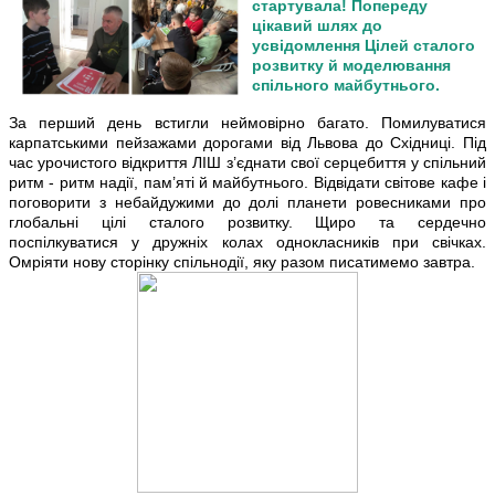
стартувала! Попереду
цікавий шлях до
усвідомлення Цілей сталого
розвитку й моделювання
спільного майбутнього.
За перший день встигли неймовірно багато. Помилуватися
карпатськими пейзажами дорогами від Львова до Східниці. Під
час урочистого відкриття ЛІШ з’єднати свої серцебиття у спільний
ритм - ритм надії, пам’яті й майбутнього. Відвідати світове кафе і
поговорити з небайдужими до долі планети ровесниками про
глобальні цілі сталого розвитку. Щиро та сердечно
поспілкуватися у дружніх колах однокласників при свічках.
Омріяти нову сторінку спільнодії, яку разом писатимемо завтра.