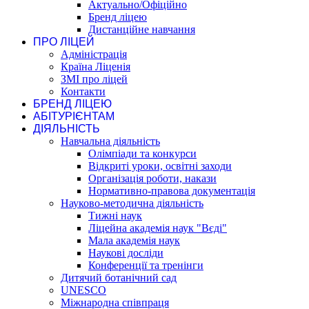
Актуально/Офіційно
Бренд ліцею
Дистанційне навчання
ПРО ЛІЦЕЙ
Адміністрація
Країна Ліценія
ЗМІ про ліцей
Контакти
БРЕНД ЛІЦЕЮ
АБІТУРІЄНТАМ
ДІЯЛЬНІСТЬ
Навчальна діяльність
Олімпіади та конкурси
Відкриті уроки, освітні заходи
Організація роботи, накази
Нормативно-правова документація
Науково-методична діяльність
Тижні наук
Ліцейна академія наук "Вєді"
Мала академія наук
Наукові досліди
Конференції та тренінги
Дитячий ботанічний сад
UNESCO
Міжнародна співпраця