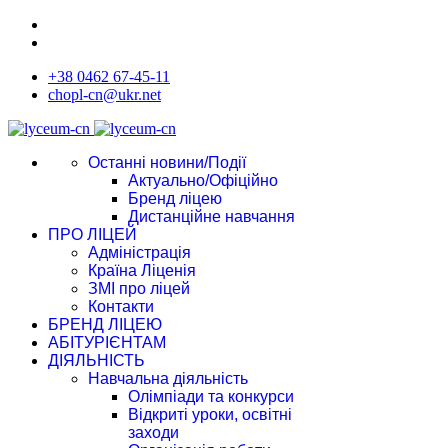
+38 0462 67-45-11
chopl-cn@ukr.net
Останні новини/Події
Актуально/Офіційно
Бренд ліцею
Дистанційне навчання
ПРО ЛІЦЕЙ
Адміністрація
Країна Ліценія
ЗМІ про ліцей
Контакти
БРЕНД ЛІЦЕЮ
АБІТУРІЄНТАМ
ДІЯЛЬНІСТЬ
Навчальна діяльність
Олімпіади та конкурси
Відкриті уроки, освітні
заходи