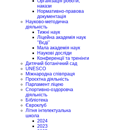
Організація роботи,
накази
Нормативно-правова
документація
Науково-методична
діяльність
Тижні наук
Ліцейна академія наук
"Вєді"
Мала академія наук
Наукові досліди
Конференції та тренінги
Дитячий ботанічний сад
UNESCO
Міжнародна співпраця
Проєктна діяльність
Парламент ліцею
Спортивно-оздоровча
діяльність
Бібліотека
Євроклуб
Літня інтелектуальна
школа
2024
2023