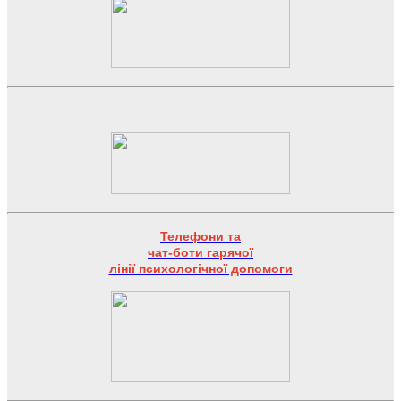
Телефони та
чат-боти гарячої
лінії психологічної допомоги