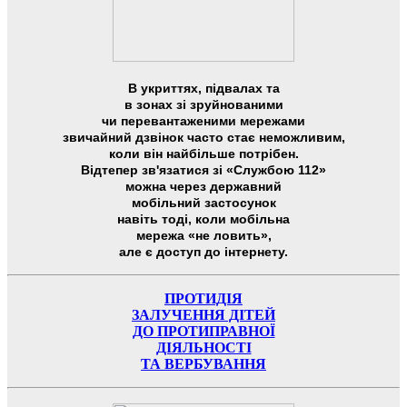
В укриттях, підвалах та
в зонах зі зруйнованими
чи перевантаженими мережами
звичайний дзвінок часто стає неможливим,
коли він найбільше потрібен.
Відтепер зв'язатися зі «Службою 112»
можна через державний
мобільний застосунок
навіть тоді, коли мобільна
мережа «не ловить»,
але є доступ до інтернету.
ПРОТИДІЯ
ЗАЛУЧЕННЯ ДІТЕЙ
ДО ПРОТИПРАВНОЇ
ДІЯЛЬНОСТІ
ТА ВЕРБУВАННЯ