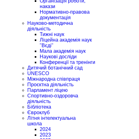
Організація роботи,
накази
Нормативно-правова
документація
Науково-методична
діяльність
Тижні наук
Ліцейна академія наук
"Вєді"
Мала академія наук
Наукові досліди
Конференції та тренінги
Дитячий ботанічний сад
UNESCO
Міжнародна співпраця
Проєктна діяльність
Парламент ліцею
Спортивно-оздоровча
діяльність
Бібліотека
Євроклуб
Літня інтелектуальна
школа
2024
2023