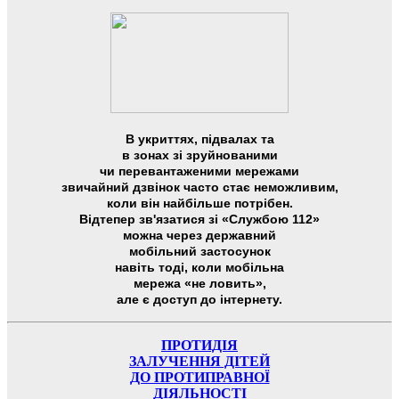
В укриттях, підвалах та
в зонах зі зруйнованими
чи перевантаженими мережами
звичайний дзвінок часто стає неможливим,
коли він найбільше потрібен.
Відтепер зв'язатися зі «Службою 112»
можна через державний
мобільний застосунок
навіть тоді, коли мобільна
мережа «не ловить»,
але є доступ до інтернету.
ПРОТИДІЯ
ЗАЛУЧЕННЯ ДІТЕЙ
ДО ПРОТИПРАВНОЇ
ДІЯЛЬНОСТІ