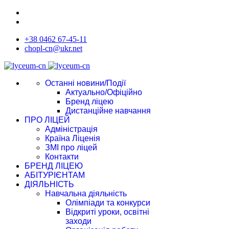
+38 0462 67-45-11
chopl-cn@ukr.net
Останні новини/Події
Актуально/Офіційно
Бренд ліцею
Дистанційне навчання
ПРО ЛІЦЕЙ
Адміністрація
Країна Ліценія
ЗМІ про ліцей
Контакти
БРЕНД ЛІЦЕЮ
АБІТУРІЄНТАМ
ДІЯЛЬНІСТЬ
Навчальна діяльність
Олімпіади та конкурси
Відкриті уроки, освітні
заходи