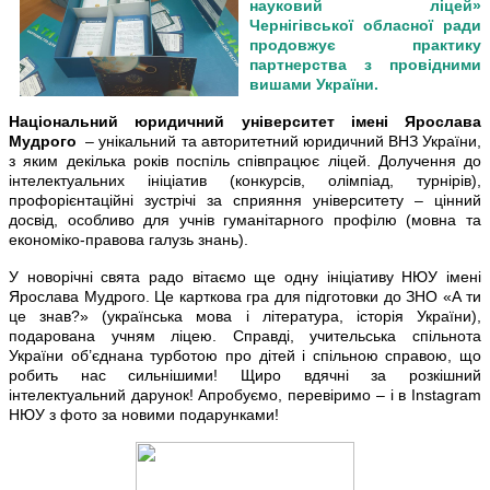
науковий ліцей»
Чернігівської обласної ради
продовжує практику
партнерства з провідними
вишами України.
Національний юридичний університет імені Ярослава
Мудрого
– унікальний та авторитетний юридичний ВНЗ України,
з яким декілька років поспіль співпрацює ліцей. Долучення до
інтелектуальних ініціатив (конкурсів, олімпіад, турнірів),
профорієнтаційні зустрічі за сприяння університету – цінний
досвід, особливо для учнів гуманітарного профілю (мовна та
економіко-правова галузь знань).
У новорічні свята радо вітаємо ще одну ініціативу НЮУ імені
Ярослава Мудрого. Це карткова гра для підготовки до ЗНО «А ти
це знав?» (українська мова і література, історія України),
подарована учням ліцею. Справді, учительська спільнота
України об’єднана турботою про дітей і спільною справою, що
робить нас сильнішими! Щиро вдячні за розкішний
інтелектуальний дарунок! Апробуємо, перевіримо – і в Instagram
НЮУ з фото за новими подарунками!