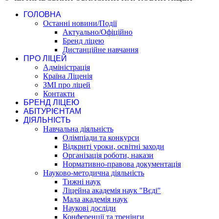
ГОЛОВНА
Останні новини/Події
Актуально/Офіційно
Бренд ліцею
Дистанційне навчання
ПРО ЛІЦЕЙ
Адміністрація
Країна Ліценія
ЗМІ про ліцей
Контакти
БРЕНД ЛІЦЕЮ
АБІТУРІЄНТАМ
ДІЯЛЬНІСТЬ
Навчальна діяльність
Олімпіади та конкурси
Відкриті уроки, освітні заходи
Організація роботи, накази
Нормативно-правова документація
Науково-методична діяльність
Тижні наук
Ліцейна академія наук "Вєді"
Мала академія наук
Наукові досліди
Конференції та тренінги