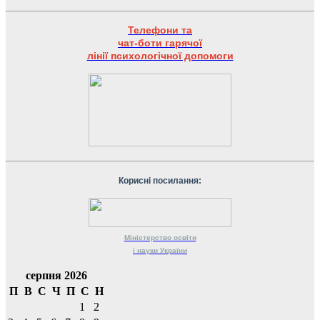
Телефони та
чат-боти гарячої
лінії психологічної допомоги
Корисні посилання:
Міністерство
освіти
і науки
України
серпня 2026
П
В
С
Ч
П
С
Н
1
2