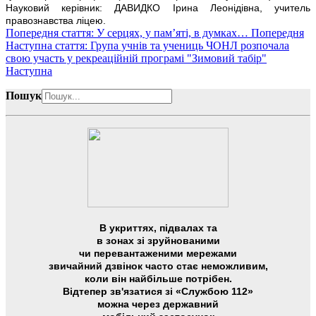
Науковий керівник: ДАВИДКО Ірина Леонідівна, учитель
правознавства ліцею.
Попередня стаття: У серцях, у памʼяті, в думках…
Попередня
Наступна стаття: Група учнів та учениць ЧОНЛ розпочала
свою участь у рекреаційній програмі "Зимовий табір"
Наступна
Пошук
В укриттях, підвалах та
в зонах зі зруйнованими
чи перевантаженими мережами
звичайний дзвінок часто стає неможливим,
коли він найбільше потрібен.
Відтепер зв'язатися зі «Службою 112»
можна через державний