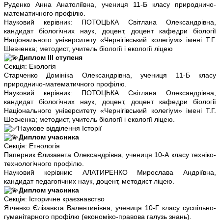
Руденко Анна Анатоліївна, учениця 11-Б класу природничо-
математичного профілю.
Науковий керівник: ПОТОЦЬКА Світлана Олександрівна,
кандидат біологічних наук, доцент, доцент кафедри біології
Національного університету «Чернігівський колегіум» імені Т.Г.
Шевченка; методист, учитель біології і екології ліцею
Диплом ІІІ ступеня
Секція: Екологія
Старченко Домініка Олександрівна, учениця 11-Б класу
природничо-математичного профілю.
Науковий керівник: ПОТОЦЬКА Світлана Олександрівна,
кандидат біологічних наук, доцент, доцент кафедри біології
Національного університету «Чернігівський колегіум» імені Т.Г.
Шевченка; методист, учитель біології і екології ліцею.
Наукове відділення Історії
Диплом учасника
Секція: Етнологія
Паперник Єлизавета Олександрівна, учениця 10-А класу техніко-
технологічного профілю.
Науковий керівник: АЛАТИРЕНКО Мирослава Андріївна,
кандидат педагогічних наук, доцент, методист ліцею.
Диплом учасника
Секція: Історичне краєзнавство
Ятченко Єлізавєта Валентинівна, учениця 10-Г класу суспільно-
гуманітарного профілю (економіко-правова галузь знань).