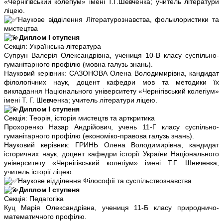
«Чернігівський колегіум» імені Т.Г.Шевченка; учитель літератури
ліцею.
Наукове відділення Літературознавства, фольклористики та
мистецтва
Диплом І ступеня
Секція: Українська література
Супрун Валерія Олександрівна, учениця 10-В класу суспільно-
гуманітарного профілю (мовна галузь знань).
Науковий керівник: САЗОНОВА Олена Володимирівна, кандидат
філологічних наук, доцент кафедри мов та методики їх
викладання Національного університету «Чернігівський колегіум»
імені Т. Г. Шевченка; учитель літератури ліцею.
Диплом І ступеня
Секція: Теорія, історія мистецтв та арткритика
Прохоренко Назар Андрійович, учень 11-Г класу суспільно-
гуманітарного профілю (економіко-правова галузь знань).
Науковий керівник: ГРИНЬ Олена Володимирівна, кандидат
історичних наук, доцент кафедри історії України Національного
університету «Чернігівський колегіум» імені Т.Г. Шевченка;
учитель історії ліцею.
Наукове відділення Філософії та суспільствознавства
Диплом І ступеня
Секція: Педагогіка
Куц Марія Олександрівна, учениця 11-Б класу природничо-
математичного профілю.