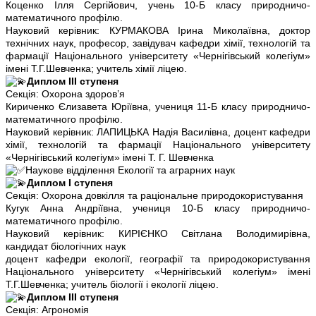
Коценко Ілля Сергійович, учень 10-Б класу природничо-
математичного профілю.
Науковий керівник: КУРМАКОВА Ірина Миколаївна, доктор
технічних наук, професор, завідувач кафедри хімії, технологій та
фармації Національного університету «Чернігівський колегіум»
імені Т.Г.Шевченка; учитель хімії ліцею.
Диплом ІІІ ступеня
Секція: Охорона здоров’я
Кириченко Єлизавета Юріївна, учениця 11-Б класу природничо-
математичного профілю.
Науковий керівник: ЛАПИЦЬКА Надія Василівна, доцент кафедри
хімії, технологій та фармації Національного університету
«Чернігівський колегіум» імені Т. Г. Шевченка
Наукове відділення Екології та аграрних наук
Диплом І ступеня
Секція: Охорона довкілля та раціональне природокористування
Кугук Анна Андріївна, учениця 10-Б класу природничо-
математичного профілю.
Науковий керівник: КИРІЄНКО Світлана Володимирівна,
кандидат біологічних наук
доцент кафедри екології, географії та природокористування
Національного університету «Чернігівський колегіум» імені
Т.Г.Шевченка; учитель біології і екології ліцею.
Диплом ІІІ ступеня
Секція: Агрономія