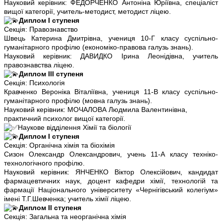
Науковий керівник: ФЕДОРЧЕНКО Антоніна Юріївна, спеціаліст
вищої категорії, учитель-методист, методист ліцею.
Диплом І ступеня
Секція: Правознавство
Швець Катерина Дмитрівна, учениця 10-Г класу суспільно-
гуманітарного профілю (економіко-правова галузь знань).
Науковий керівник: ДАВИДКО Ірина Леонідівна, учитель
правознавства ліцею.
Диплом ІІІ ступеня
Секція: Психологія
Кравченко Вероніка Віталіївна, учениця 11-В класу суспільно-
гуманітарного профілю (мовна галузь знань).
Науковий керівник: МОЧАЛОВА Людмила Валентинівна,
практичний психолог вищої категорії.
Наукове відділення Хімії та біології
Диплом І ступеня
Секція: Органічна хімія та біохімія
Сизон Олександр Олександрович, учень 11-А класу техніко-
технологічного профілю.
Науковий керівник: ЯНЧЕНКО Віктор Олексійович, кандидат
фармацевтичних наук, доцент кафедри хімії, технологій та
фармації Національного університету «Чернігівський колегіум»
імені Т.Г.Шевченка; учитель хімії ліцею.
Диплом ІІ ступеня
Секція: Загальна та неорганічна хімія