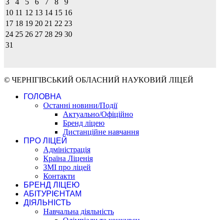
3
4
5
6
7
8
9
10
11
12
13
14
15
16
17
18
19
20
21
22
23
24
25
26
27
28
29
30
31
© ЧЕРНІГІВСЬКИЙ ОБЛАСНИЙ НАУКОВИЙ ЛІЦЕЙ
ГОЛОВНА
Останні новини/Події
Актуально/Офіційно
Бренд ліцею
Дистанційне навчання
ПРО ЛІЦЕЙ
Адміністрація
Країна Ліценія
ЗМІ про ліцей
Контакти
БРЕНД ЛІЦЕЮ
АБІТУРІЄНТАМ
ДІЯЛЬНІСТЬ
Навчальна діяльність