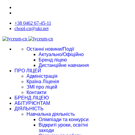
+38 0462 67-45-11
chopl-cn@ukr.net
Останні новини/Події
Актуально/Офіційно
Бренд ліцею
Дистанційне навчання
ПРО ЛІЦЕЙ
Адміністрація
Країна Ліценія
ЗМІ про ліцей
Контакти
БРЕНД ЛІЦЕЮ
АБІТУРІЄНТАМ
ДІЯЛЬНІСТЬ
Навчальна діяльність
Олімпіади та конкурси
Відкриті уроки, освітні
заходи