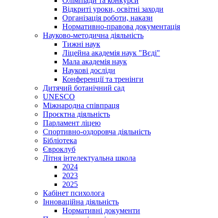
Олімпіади та конкурси
Відкриті уроки, освітні заходи
Організація роботи, накази
Нормативно-правова документація
Науково-методична діяльність
Тижні наук
Ліцейна академія наук "Вєді"
Мала академія наук
Наукові досліди
Конференції та тренінги
Дитячий ботанічний сад
UNESCO
Міжнародна співпраця
Проєктна діяльність
Парламент ліцею
Спортивно-оздоровча діяльність
Бібліотека
Євроклуб
Літня інтелектуальна школа
2024
2023
2025
Кабінет психолога
Інноваційна діяльність
Нормативні документи