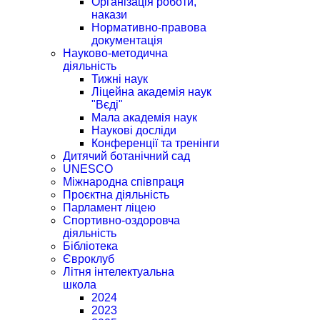
Організація роботи,
накази
Нормативно-правова
документація
Науково-методична
діяльність
Тижні наук
Ліцейна академія наук
"Вєді"
Мала академія наук
Наукові досліди
Конференції та тренінги
Дитячий ботанічний сад
UNESCO
Міжнародна співпраця
Проєктна діяльність
Парламент ліцею
Спортивно-оздоровча
діяльність
Бібліотека
Євроклуб
Літня інтелектуальна
школа
2024
2023