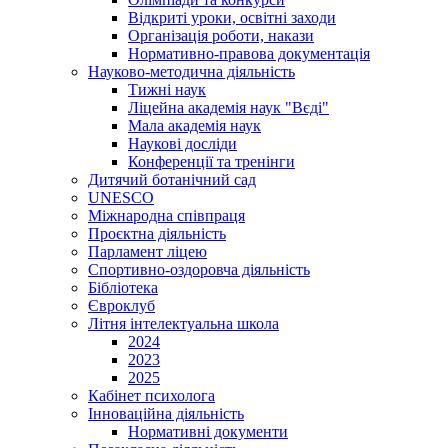
Відкриті уроки, освітні заходи
Організація роботи, накази
Нормативно-правова документація
Науково-методична діяльність
Тижні наук
Ліцейна академія наук "Вєді"
Мала академія наук
Наукові досліди
Конференції та тренінги
Дитячий ботанічний сад
UNESCO
Міжнародна співпраця
Проєктна діяльність
Парламент ліцею
Спортивно-оздоровча діяльність
Бібліотека
Євроклуб
Літня інтелектуальна школа
2024
2023
2025
Кабінет психолога
Інноваційна діяльність
Нормативні документи