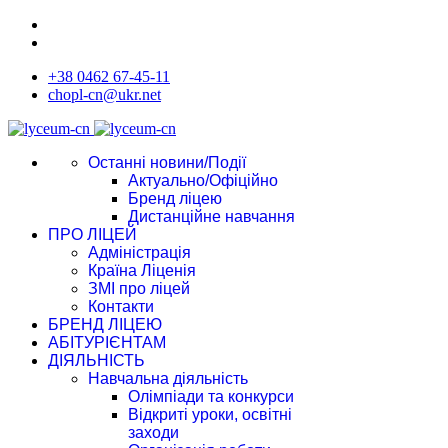
+38 0462 67-45-11
chopl-cn@ukr.net
Останні новини/Події
Актуально/Офіційно
Бренд ліцею
Дистанційне навчання
ПРО ЛІЦЕЙ
Адміністрація
Країна Ліценія
ЗМІ про ліцей
Контакти
БРЕНД ЛІЦЕЮ
АБІТУРІЄНТАМ
ДІЯЛЬНІСТЬ
Навчальна діяльність
Олімпіади та конкурси
Відкриті уроки, освітні
заходи