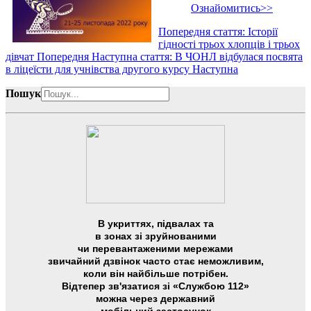
Ознайомитись>>
Попередня стаття: Історії
гідності трьох хлопців і трьох
дівчат
Попередня
Наступна стаття: В ЧОНЛ відбулася посвята
в ліцеїсти для учнівства другого курсу
Наступна
Пошук
В укриттях, підвалах та
в зонах зі зруйнованими
чи перевантаженими мережами
звичайний дзвінок часто стає неможливим,
коли він найбільше потрібен.
Відтепер зв'язатися зі «Службою 112»
можна через державний
мобільний застосунок