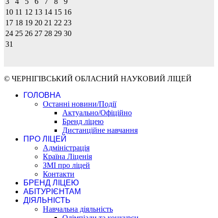
3
4
5
6
7
8
9
10
11
12
13
14
15
16
17
18
19
20
21
22
23
24
25
26
27
28
29
30
31
© ЧЕРНІГІВСЬКИЙ ОБЛАСНИЙ НАУКОВИЙ ЛІЦЕЙ
ГОЛОВНА
Останні новини/Події
Актуально/Офіційно
Бренд ліцею
Дистанційне навчання
ПРО ЛІЦЕЙ
Адміністрація
Країна Ліценія
ЗМІ про ліцей
Контакти
БРЕНД ЛІЦЕЮ
АБІТУРІЄНТАМ
ДІЯЛЬНІСТЬ
Навчальна діяльність
Олімпіади та конкурси