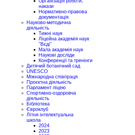
Організація роботи,
накази
Нормативно-правова
документація
Науково-методична
діяльність
Тижні наук
Ліцейна академія наук
"Вєді"
Мала академія наук
Наукові досліди
Конференції та тренінги
Дитячий ботанічний сад
UNESCO
Міжнародна співпраця
Проєктна діяльність
Парламент ліцею
Спортивно-оздоровча
діяльність
Бібліотека
Євроклуб
Літня інтелектуальна
школа
2024
2023