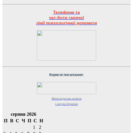
Телефони та
чат-боти гарячої
лінії психологічної допомоги
Корисні посилання:
Міністерство
освіти
і науки
України
серпня 2026
П
В
С
Ч
П
С
Н
1
2