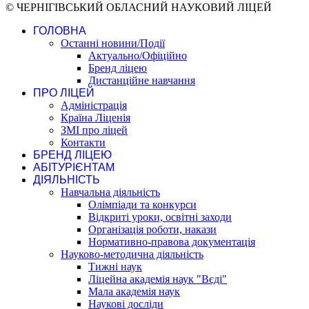
© ЧЕРНІГІВСЬКИЙ ОБЛАСНИЙ НАУКОВИЙ ЛІЦЕЙ
ГОЛОВНА
Останні новини/Події
Актуально/Офіційно
Бренд ліцею
Дистанційне навчання
ПРО ЛІЦЕЙ
Адміністрація
Країна Ліценія
ЗМІ про ліцей
Контакти
БРЕНД ЛІЦЕЮ
АБІТУРІЄНТАМ
ДІЯЛЬНІСТЬ
Навчальна діяльність
Олімпіади та конкурси
Відкриті уроки, освітні заходи
Організація роботи, накази
Нормативно-правова документація
Науково-методична діяльність
Тижні наук
Ліцейна академія наук "Вєді"
Мала академія наук
Наукові досліди