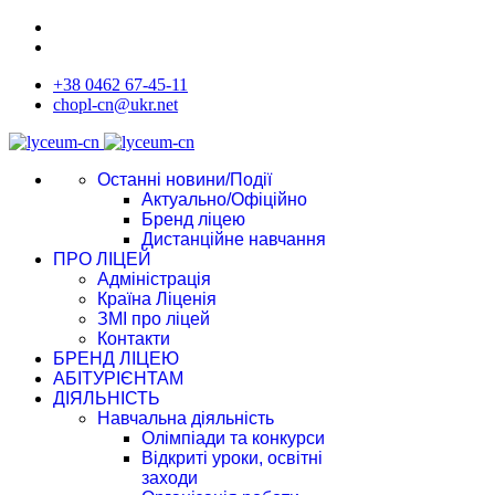
+38 0462 67-45-11
chopl-cn@ukr.net
Останні новини/Події
Актуально/Офіційно
Бренд ліцею
Дистанційне навчання
ПРО ЛІЦЕЙ
Адміністрація
Країна Ліценія
ЗМІ про ліцей
Контакти
БРЕНД ЛІЦЕЮ
АБІТУРІЄНТАМ
ДІЯЛЬНІСТЬ
Навчальна діяльність
Олімпіади та конкурси
Відкриті уроки, освітні
заходи