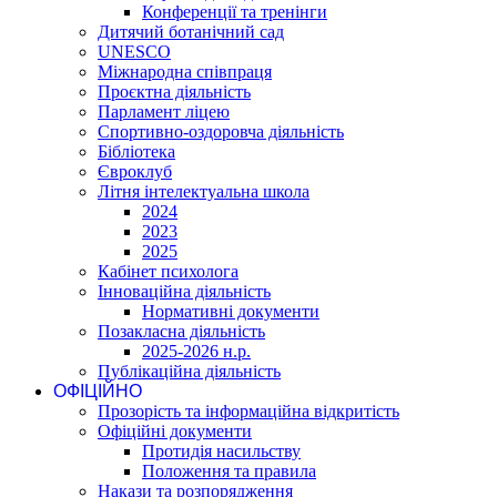
Конференції та тренінги
Дитячий ботанічний сад
UNESCO
Міжнародна співпраця
Проєктна діяльність
Парламент ліцею
Спортивно-оздоровча діяльність
Бібліотека
Євроклуб
Літня інтелектуальна школа
2024
2023
2025
Кабінет психолога
Інноваційна діяльність
Нормативні документи
Позакласна діяльність
2025-2026 н.р.
Публікаційна діяльність
ОФІЦІЙНО
Прозорість та інформаційна відкритість
Офіційні документи
Протидія насильству
Положення та правила
Накази та розпорядження