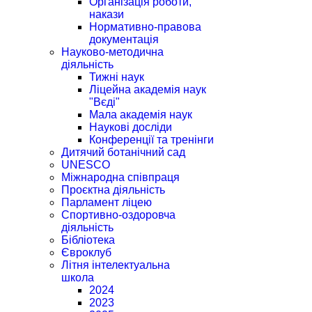
Організація роботи,
накази
Нормативно-правова
документація
Науково-методична
діяльність
Тижні наук
Ліцейна академія наук
"Вєді"
Мала академія наук
Наукові досліди
Конференції та тренінги
Дитячий ботанічний сад
UNESCO
Міжнародна співпраця
Проєктна діяльність
Парламент ліцею
Спортивно-оздоровча
діяльність
Бібліотека
Євроклуб
Літня інтелектуальна
школа
2024
2023