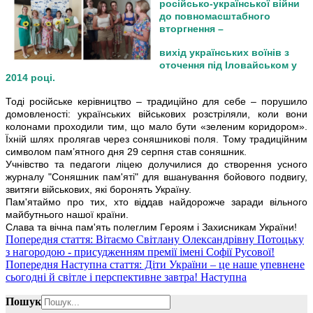
російсько-української війни
до повномасштабного
вторгнення –
вихід українських воїнів з
оточення під Іловайськом у
2014 році.
Тоді російське керівництво – традиційно для себе – порушило
домовленості: українських військових розстріляли, коли вони
колонами проходили тим, що мало бути «зеленим коридором».
Їхній шлях пролягав через соняшникові поля. Тому традиційним
символом пам’ятного дня 29 серпня став соняшник.
Учнівство та педагоги ліцею долучилися до створення усного
журналу "Соняшник пам'яті" для вшанування бойового подвигу,
звитяги військових, які боронять Україну.
Пам'ятаймо про тих, хто віддав найдорожче заради вільного
майбутнього нашої країни.
Слава та вічна пам'ять полеглим Героям і Захисникам України!
Попередня стаття: Вітаємо Світлану Олександрівну Потоцьку
з нагородою - присудженням премії імені Софії Русової!
Попередня
Наступна стаття: Діти України – це наше упевнене
сьогодні й світле і перспективне завтра!
Наступна
Пошук