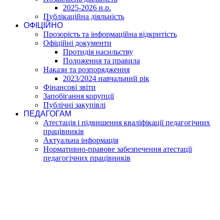
2025-2026 н.р.
Публікаційна діяльність
ОФІЦІЙНО
Прозорість та інформаційна відкритість
Офіційні документи
Протидія насильству
Положення та правила
Накази та розпорядження
2023/2024 навчальний рік
Фінансові звіти
Запобігання корупції
Публічні закупівлі
ПЕДАГОГАМ
Атестація і підвишення кваліфікації педагогічних
працівників
Актуальна інформація
Нормативно-правове забезпечення атестації
педагогічних працівників