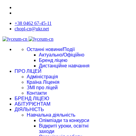
+38 0462 67-45-11
chopl-cn@ukr.net
Останні новини/Події
Актуально/Офіційно
Бренд ліцею
Дистанційне навчання
ПРО ЛІЦЕЙ
Адміністрація
Країна Ліценія
ЗМІ про ліцей
Контакти
БРЕНД ЛІЦЕЮ
АБІТУРІЄНТАМ
ДІЯЛЬНІСТЬ
Навчальна діяльність
Олімпіади та конкурси
Відкриті уроки, освітні
заходи