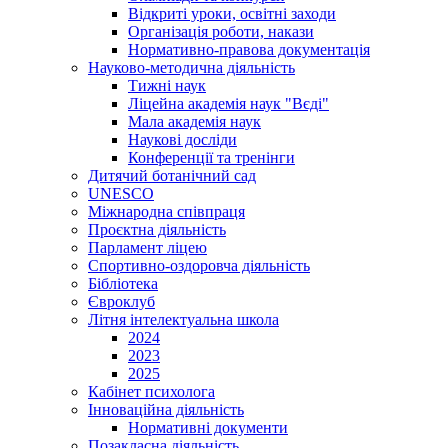
Відкриті уроки, освітні заходи
Організація роботи, накази
Нормативно-правова документація
Науково-методична діяльність
Тижні наук
Ліцейна академія наук "Вєді"
Мала академія наук
Наукові досліди
Конференції та тренінги
Дитячий ботанічний сад
UNESCO
Міжнародна співпраця
Проєктна діяльність
Парламент ліцею
Спортивно-оздоровча діяльність
Бібліотека
Євроклуб
Літня інтелектуальна школа
2024
2023
2025
Кабінет психолога
Інноваційна діяльність
Нормативні документи
Позакласна діяльність