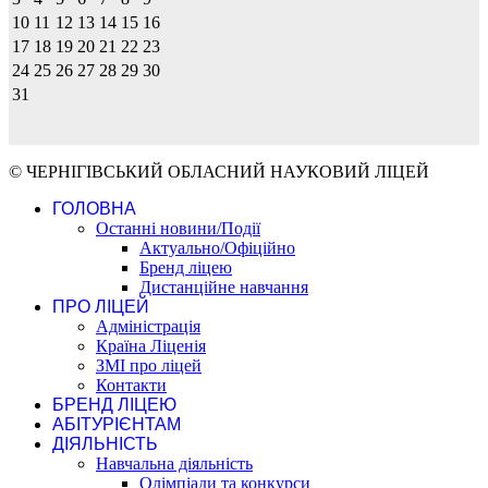
10
11
12
13
14
15
16
17
18
19
20
21
22
23
24
25
26
27
28
29
30
31
© ЧЕРНІГІВСЬКИЙ ОБЛАСНИЙ НАУКОВИЙ ЛІЦЕЙ
ГОЛОВНА
Останні новини/Події
Актуально/Офіційно
Бренд ліцею
Дистанційне навчання
ПРО ЛІЦЕЙ
Адміністрація
Країна Ліценія
ЗМІ про ліцей
Контакти
БРЕНД ЛІЦЕЮ
АБІТУРІЄНТАМ
ДІЯЛЬНІСТЬ
Навчальна діяльність
Олімпіади та конкурси