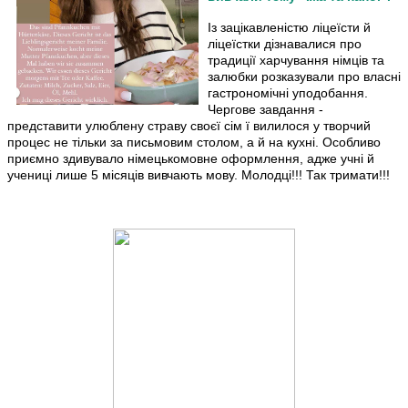
Із зацікавленістю ліцеїсти й
ліцеїстки дізнавалися про
традиції харчування німців та
залюбки розказували про власні
гастрономічні уподобання.
Чергове завдання -
представити улюблену страву своєї сім ї вилилося у творчий
процес не тільки за письмовим столом, а й на кухні. Особливо
приємно здивувало німецькомовне оформлення, адже учні й
учениці лише 5 місяців вивчають мову. Молодці!!! Так тримати!!!