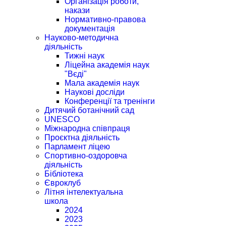
Організація роботи,
накази
Нормативно-правова
документація
Науково-методична
діяльність
Тижні наук
Ліцейна академія наук
"Вєді"
Мала академія наук
Наукові досліди
Конференції та тренінги
Дитячий ботанічний сад
UNESCO
Міжнародна співпраця
Проєктна діяльність
Парламент ліцею
Спортивно-оздоровча
діяльність
Бібліотека
Євроклуб
Літня інтелектуальна
школа
2024
2023