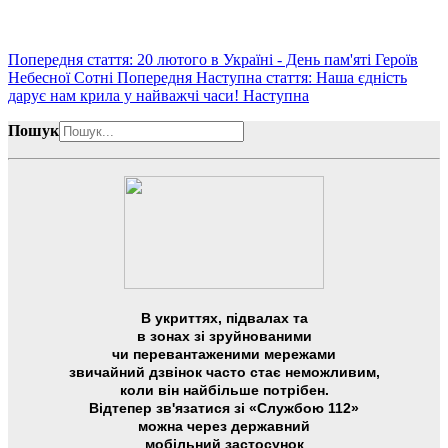
Попередня стаття: 20 лютого в Україні - День пам'яті Героїв
Небесної Сотні
Попередня
Наступна стаття: Наша єдність
дарує нам крила у найважчі часи!
Наступна
Пошук
В укриттях, підвалах та
в зонах зі зруйнованими
чи перевантаженими мережами
звичайний дзвінок часто стає неможливим,
коли він найбільше потрібен.
Відтепер зв'язатися зі «Службою 112»
можна через державний
мобільний застосунок