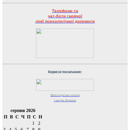
Телефони та
чат-боти гарячої
лінії психологічної допомоги
Корисні посилання:
Міністерство
освіти
і науки
України
серпня 2026
П
В
С
Ч
П
С
Н
1
2
3
4
5
6
7
8
9