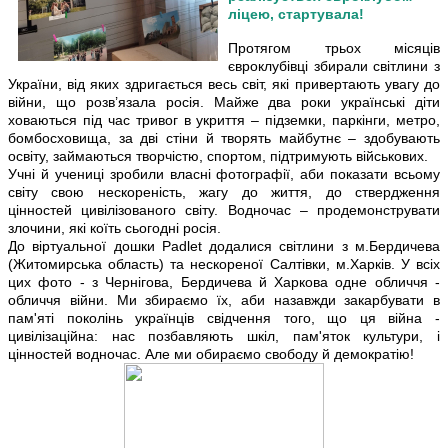
ліцею, стартувала!
Протягом трьох місяців
євроклубівці збирали світлини з
України, від яких здригається весь світ, які привертають увагу до
війни, що розв’язала росія. Майже два роки українські діти
ховаються під час тривог в укриття – підземки, паркінги, метро,
бомбосховища, за дві стіни й творять майбутнє – здобувають
освіту, займаються творчістю, спортом, підтримують військових.
Учні й учениці зробили власні фотографії, аби показати всьому
світу свою нескореність, жагу до життя, до ствердження
цінностей цивілізованого світу. Водночас – продемонструвати
злочини, які коїть сьогодні росія.
До віртуальної дошки Padlet додалися світлини з м.Бердичева
(Житомирська область) та нескореної Салтівки, м.Харків. У всіх
цих фото - з Чернігова, Бердичева й Харкова одне обличчя -
обличчя війни. Ми збираємо їх, аби назавжди закарбувати в
пам'яті поколінь українців свідчення того, що ця війна -
цивілізаційна: нас позбавляють шкіл, пам'яток культури, і
цінностей водночас. Але ми обираємо свободу й демократію!