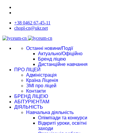
+38 0462 67-45-11
chopl-cn@ukr.net
Останні новини/Події
Актуально/Офіційно
Бренд ліцею
Дистанційне навчання
ПРО ЛІЦЕЙ
Адміністрація
Країна Ліценія
ЗМІ про ліцей
Контакти
БРЕНД ЛІЦЕЮ
АБІТУРІЄНТАМ
ДІЯЛЬНІСТЬ
Навчальна діяльність
Олімпіади та конкурси
Відкриті уроки, освітні
заходи