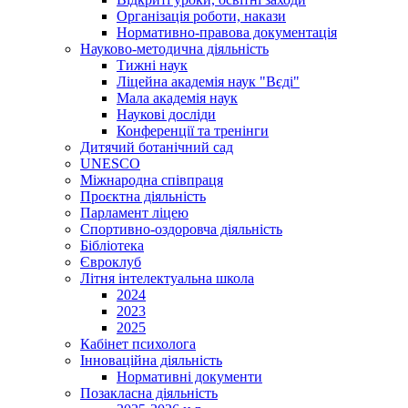
Організація роботи, накази
Нормативно-правова документація
Науково-методична діяльність
Тижні наук
Ліцейна академія наук "Вєді"
Мала академія наук
Наукові досліди
Конференції та тренінги
Дитячий ботанічний сад
UNESCO
Міжнародна співпраця
Проєктна діяльність
Парламент ліцею
Спортивно-оздоровча діяльність
Бібліотека
Євроклуб
Літня інтелектуальна школа
2024
2023
2025
Кабінет психолога
Інноваційна діяльність
Нормативні документи
Позакласна діяльність