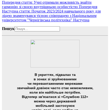
Попередня стаття: Учні отримали можливість знайти
гармонію зі своєю внутрішньою особистістю
Попередня
Наступна стаття: Початок 2023/2024 навчального року для
ліцею знаменувався тісною співпрацею з Національним
університетом "Чернігівська політехніка"
Наступна
Пошук
В укриттях, підвалах та
в зонах зі зруйнованими
чи перевантаженими мережами
звичайний дзвінок часто стає неможливим,
коли він найбільше потрібен.
Відтепер зв'язатися зі «Службою 112»
можна через державний
мобільний застосунок
навіть тоді, коли мобільна