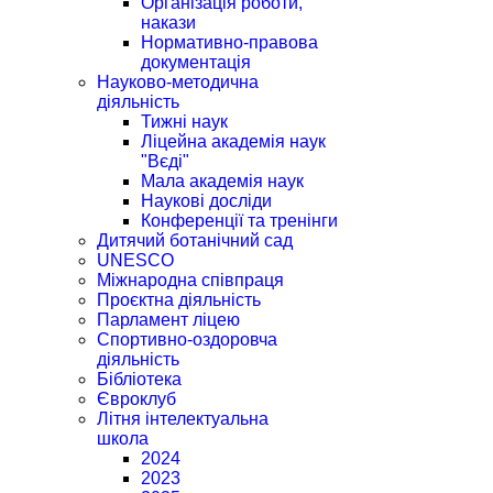
Організація роботи,
накази
Нормативно-правова
документація
Науково-методична
діяльність
Тижні наук
Ліцейна академія наук
"Вєді"
Мала академія наук
Наукові досліди
Конференції та тренінги
Дитячий ботанічний сад
UNESCO
Міжнародна співпраця
Проєктна діяльність
Парламент ліцею
Спортивно-оздоровча
діяльність
Бібліотека
Євроклуб
Літня інтелектуальна
школа
2024
2023