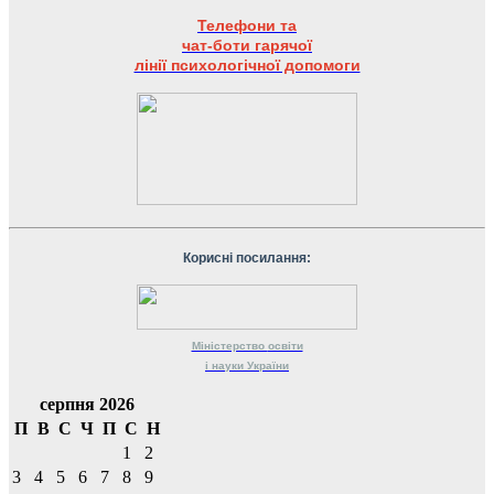
Телефони та
чат-боти гарячої
лінії психологічної допомоги
Корисні посилання:
Міністерство
освіти
і науки
України
серпня 2026
П
В
С
Ч
П
С
Н
1
2
3
4
5
6
7
8
9