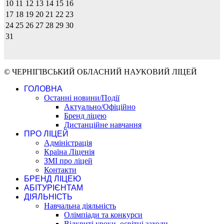
10
11
12
13
14
15
16
17
18
19
20
21
22
23
24
25
26
27
28
29
30
31
© ЧЕРНІГІВСЬКИЙ ОБЛАСНИЙ НАУКОВИЙ ЛІЦЕЙ
ГОЛОВНА
Останні новини/Події
Актуально/Офіційно
Бренд ліцею
Дистанційне навчання
ПРО ЛІЦЕЙ
Адміністрація
Країна Ліценія
ЗМІ про ліцей
Контакти
БРЕНД ЛІЦЕЮ
АБІТУРІЄНТАМ
ДІЯЛЬНІСТЬ
Навчальна діяльність
Олімпіади та конкурси
Відкриті уроки, освітні заходи