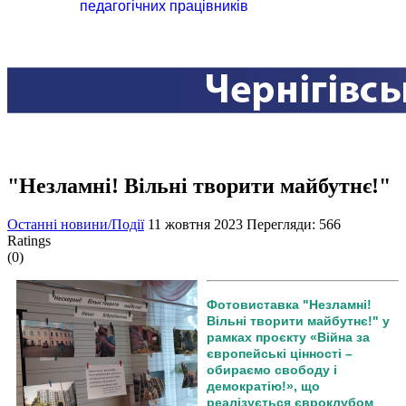
педагогічних працівників
"Незламні! Вільні творити майбутнє!"
Останні новини/Події
11 жовтня 2023
Перегляди: 566
Ratings
(0)
Фотовиставка "Незламні!
Вільні творити майбутнє!" у
рамках проєкту «Війна за
європейські цінності –
обираємо свободу і
демократію!», що
реалізується євроклубом