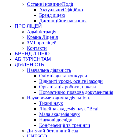
Останні новини/Події
Актуально/Офіційно
Бренд ліцею
Дистанційне навчання
ПРО ЛІЦЕЙ
Адміністрація
Країна Ліценія
ЗМІ про ліцей
Контакти
БРЕНД ЛІЦЕЮ
АБІТУРІЄНТАМ
ДІЯЛЬНІСТЬ
Навчальна діяльність
Олімпіади та конкурси
Відкриті уроки, освітні заходи
Організація роботи, накази
Нормативно-правова документація
Науково-методична діяльність
Тижні наук
Ліцейна академія наук "Вєді"
Мала академія наук
Наукові досліди
Конференції та тренінги
Дитячий ботанічний сад
UNESCO