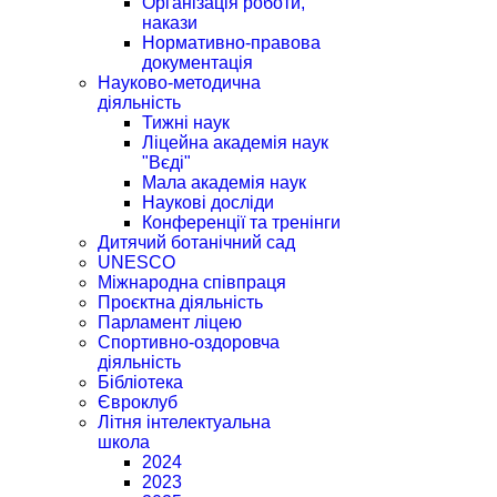
Організація роботи,
накази
Нормативно-правова
документація
Науково-методична
діяльність
Тижні наук
Ліцейна академія наук
"Вєді"
Мала академія наук
Наукові досліди
Конференції та тренінги
Дитячий ботанічний сад
UNESCO
Міжнародна співпраця
Проєктна діяльність
Парламент ліцею
Спортивно-оздоровча
діяльність
Бібліотека
Євроклуб
Літня інтелектуальна
школа
2024
2023