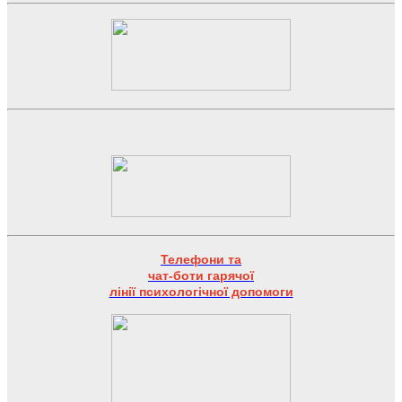
Телефони та
чат-боти гарячої
лінії психологічної допомоги