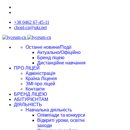
+38 0462 67-45-11
chopl-cn@ukr.net
Останні новини/Події
Актуально/Офіційно
Бренд ліцею
Дистанційне навчання
ПРО ЛІЦЕЙ
Адміністрація
Країна Ліценія
ЗМІ про ліцей
Контакти
БРЕНД ЛІЦЕЮ
АБІТУРІЄНТАМ
ДІЯЛЬНІСТЬ
Навчальна діяльність
Олімпіади та конкурси
Відкриті уроки, освітні
заходи