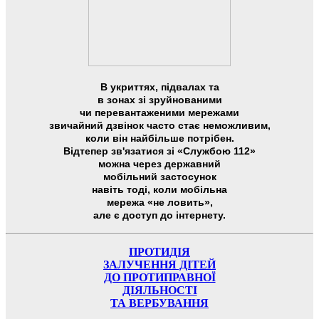
В укриттях, підвалах та
в зонах зі зруйнованими
чи перевантаженими мережами
звичайний дзвінок часто стає неможливим,
коли він найбільше потрібен.
Відтепер зв'язатися зі «Службою 112»
можна через державний
мобільний застосунок
навіть тоді, коли мобільна
мережа «не ловить»,
але є доступ до інтернету.
ПРОТИДІЯ
ЗАЛУЧЕННЯ ДІТЕЙ
ДО ПРОТИПРАВНОЇ
ДІЯЛЬНОСТІ
ТА ВЕРБУВАННЯ