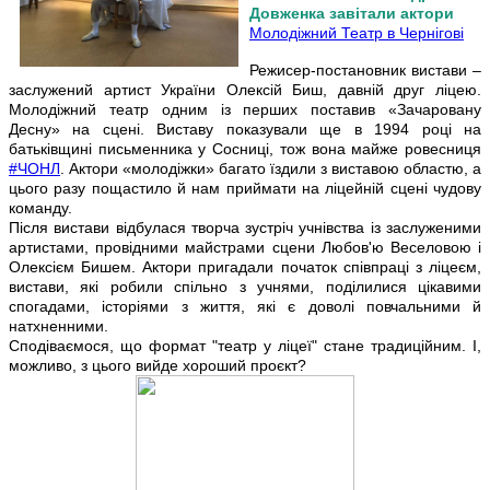
Довженка завітали актори
Молодіжний Театр в Чернігові
Режисер-постановник вистави –
заслужений артист України Олексій Биш, давній друг ліцею.
Молодіжний театр одним із перших поставив «Зачаровану
Десну» на сцені. Виставу показували ще в 1994 році на
батьківщині письменника у Сосниці, тож вона майже ровесниця
#ЧОНЛ
. Актори «молодіжки» багато їздили з виставою областю, а
цього разу пощастило й нам приймати на ліцейній сцені чудову
команду.
Після вистави відбулася творча зустріч учнівства із заслуженими
артистами, провідними майстрами сцени Любов'ю Веселовою і
Олексієм Бишем. Актори пригадали початок співпраці з ліцеєм,
вистави, які робили спільно з учнями, поділилися цікавими
спогадами, історіями з життя, які є доволі повчальними й
натхненними.
Сподіваємося, що формат "театр у ліцеї" стане традиційним. І,
можливо, з цього вийде хороший проєкт?