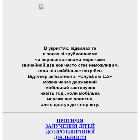
В укриттях, підвалах та
в зонах зі зруйнованими
чи перевантаженими мережами
звичайний дзвінок часто стає неможливим,
коли він найбільше потрібен.
Відтепер зв'язатися зі «Службою 112»
можна через державний
мобільний застосунок
навіть тоді, коли мобільна
мережа «не ловить»,
але є доступ до інтернету.
ПРОТИДІЯ
ЗАЛУЧЕННЯ ДІТЕЙ
ДО ПРОТИПРАВНОЇ
ДІЯЛЬНОСТІ