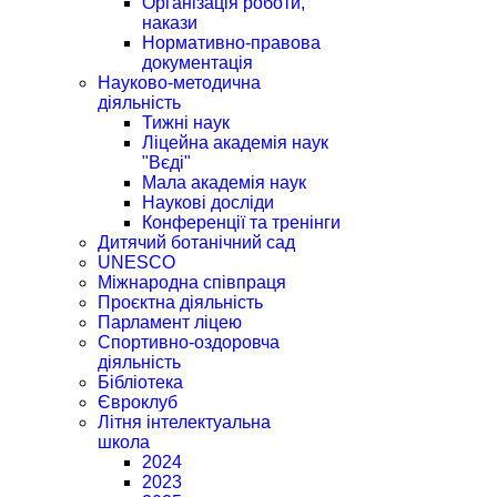
Організація роботи,
накази
Нормативно-правова
документація
Науково-методична
діяльність
Тижні наук
Ліцейна академія наук
"Вєді"
Мала академія наук
Наукові досліди
Конференції та тренінги
Дитячий ботанічний сад
UNESCO
Міжнародна співпраця
Проєктна діяльність
Парламент ліцею
Спортивно-оздоровча
діяльність
Бібліотека
Євроклуб
Літня інтелектуальна
школа
2024
2023