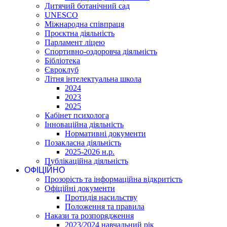
Дитячий ботанічний сад
UNESCO
Міжнародна співпраця
Проєктна діяльність
Парламент ліцею
Спортивно-оздоровча діяльність
Бібліотека
Євроклуб
Літня інтелектуальна школа
2024
2023
2025
Кабінет психолога
Інноваційна діяльність
Нормативні документи
Позакласна діяльність
2025-2026 н.р.
Публікаційна діяльність
ОФІЦІЙНО
Прозорість та інформаційна відкритість
Офіційні документи
Протидія насильству
Положення та правила
Накази та розпорядження
2023/2024 навчальний рік