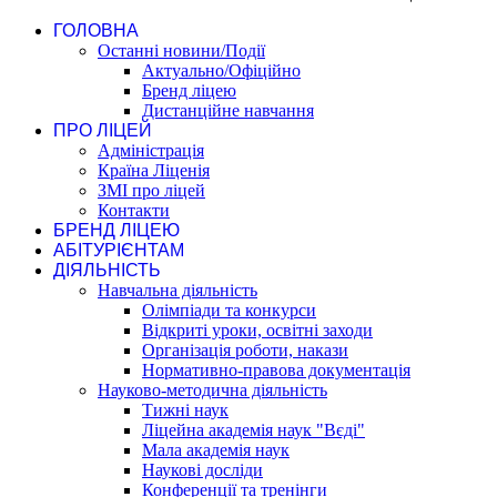
ГОЛОВНА
Останні новини/Події
Актуально/Офіційно
Бренд ліцею
Дистанційне навчання
ПРО ЛІЦЕЙ
Адміністрація
Країна Ліценія
ЗМІ про ліцей
Контакти
БРЕНД ЛІЦЕЮ
АБІТУРІЄНТАМ
ДІЯЛЬНІСТЬ
Навчальна діяльність
Олімпіади та конкурси
Відкриті уроки, освітні заходи
Організація роботи, накази
Нормативно-правова документація
Науково-методична діяльність
Тижні наук
Ліцейна академія наук "Вєді"
Мала академія наук
Наукові досліди
Конференції та тренінги