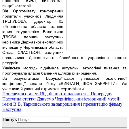
профілю ЧОНЛ, вихователь
вищої категорії.
Від Оргкомітету конференції
привітали учасників: Людмила
ТРЕГУБОВА, директор КЗ
«Чернігівська обласна станція
юних натуралістів»; Валентина
ДЗЮБА, перший заступник
керівника Державної екологічної
інспекції у Чернігівській області;
Ольга СЛАСТЬОН, заступник
начальника Деснянського басейнового управління водних
ресурсів.
Учнівська молодь піднімала актуальні екологічні питання та
пропонувала власні бачення шляхів їх вирішення.
За результатами Всеукраїнської учнівської екологічної
конференції видано збірку «ВИВЧАТИ, ЩОБ ЗБЕРЕГТИ». Усі
учасники й учасниці отримали сертифікати.
Попередня стаття: 16 днів проти насильства
Попередня
Наступна стаття: Дякуємо Чернігівський історичний музей
імені В.В. Тарновського за запрошення і презентацію фільму
Наступна
Пошук