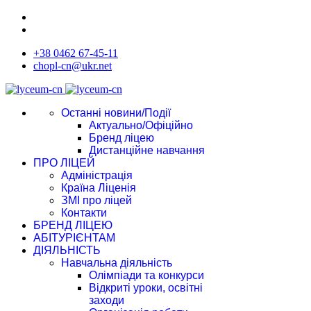
+38 0462 67-45-11
chopl-cn@ukr.net
Останні новини/Події
Актуально/Офіційно
Бренд ліцею
Дистанційне навчання
ПРО ЛІЦЕЙ
Адміністрація
Країна Ліценія
ЗМІ про ліцей
Контакти
БРЕНД ЛІЦЕЮ
АБІТУРІЄНТАМ
ДІЯЛЬНІСТЬ
Навчальна діяльність
Олімпіади та конкурси
Відкриті уроки, освітні
заходи