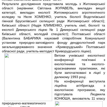
Результати дослідження представила молодь з Житомирської
області (керівники: Світлана ЖУРАВЕЛЬ, викладач вищої
категорії, викладач екології Житомирського агротехнічного
коледжу та Неля ХОМЕНКО, учитель біології Водотиївської
гімназії Брусилівської селищної ради Житомирської області);
Київської області (Надія КЛИМЕНКО, учитель хімії, біології та
екології Димерського ліцею № 1 Димерської селищної ради
Київської області, молодий спеціаліст); Полтавської області
(Валентина БАБАРИКА науковий співробітник Комунальної
установи природно-заповідного фонду дендрологічний парк
загальнодержавного значення «Криворудський» Полтавської
обласної ради, учитель-методист Криворудського ліцею).
Витоки учнівської екологічної
конференції пов’язані з
екологічними та еколого-
краєзнавчими практиками, які
були започатковані в ліцеї у
далекому 1993 році.
На конференції виступила
ліцейна агітбригада з
екологічною програмою, яку
підготувала Людмила
КОНЮША, вихователь 11 класу
природничо-математичного