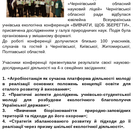
«Чернігівський обласний
науковий ліцей» Чернігівської
обласної ради відбулася
ювілейна Всеукраїнська
учнівська екологічна конференція «ВИВЧАТИ, ЩОБ ЗБЕРЕГТИ»,
присвячена дослідженням у галузі природничих наук. Подія була
організована у змішаному форматі.
До роботі конференції долучилися близько 100 учасників,
слухачів та гостей з Чернігівської, Київської, Житомирської,
Полтавської областей.
Учасники конференції презентували результати своєї науково-
дослідницької діяльності на 4-х секційних засіданнях:
1. «Агробіостанція як сучасна платформа діяльності молоді
в реалізації основних положень концепції освіти для
сталого розвитку й виховання»;
2. «Практичні аспекти досліджень учнівсько-студентської
молоді для розбудови екологічного благополуччя
Української держави»;
3. «Вивчення біорізноманіття природно-заповідних
територій та підходи до його охорони»;
4. «Стратегія збалансованого розвитку й підходи до її
реалізації через призму шкільної екологічної діяльності».