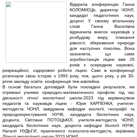
Відкрила конференцію Ганна
КОЛОМІЄЦЬ, директор ЧОНЛ,
кандидат педагогічних наук,
доцент. У своєму вітальному
слові Ганна Василівна
відзначила внесок науковців у
розбудову миру, плекання
рівності, збереження природи
для наступних поколінь. Вона
зазначила, що саме
агробіостанція ліцею вже 20
років є осередком наукової,
рекреаційної, оздоровчої роботи ліцею. Самі ж конференції
розпочали свою історію з 1993 року, тож, цього року, у рік 30-
річчя закладу освіти, конференція теж ювілейна.
В основі багатьох доповідей були покладені результати, які
отримані учнями природно-математичного профілю під час
діяльності літної екологічної школи-2023 під керівництвом
педагогів та науковців ліцею - Юрія КАРПЕНКА, учителя-
методиста ЧОНЛ, завідувача кафедри екології, географії та
природокористування НУЧК, кандидата біологічних наук,
доцента; Світлани ПОТОЦЬКОЇ, учителя-методиста ЧОНЛ;
кандидата біологічних наук, доцента кафедри біології НУЧК;
Наталії НУДЬГИ, практичного психолога-методиста, керівника
Літньої екологічної школи-2023 ЧОНЛ.