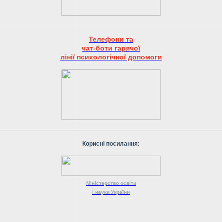
Телефони та
чат-боти гарячої
лінії психологічної допомоги
Корисні посилання:
Міністерство
освіти
і науки
України