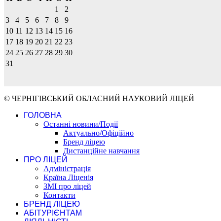
1
2
3
4
5
6
7
8
9
10
11
12
13
14
15
16
17
18
19
20
21
22
23
24
25
26
27
28
29
30
31
© ЧЕРНІГІВСЬКИЙ ОБЛАСНИЙ НАУКОВИЙ ЛІЦЕЙ
ГОЛОВНА
Останні новини/Події
Актуально/Офіційно
Бренд ліцею
Дистанційне навчання
ПРО ЛІЦЕЙ
Адміністрація
Країна Ліценія
ЗМІ про ліцей
Контакти
БРЕНД ЛІЦЕЮ
АБІТУРІЄНТАМ