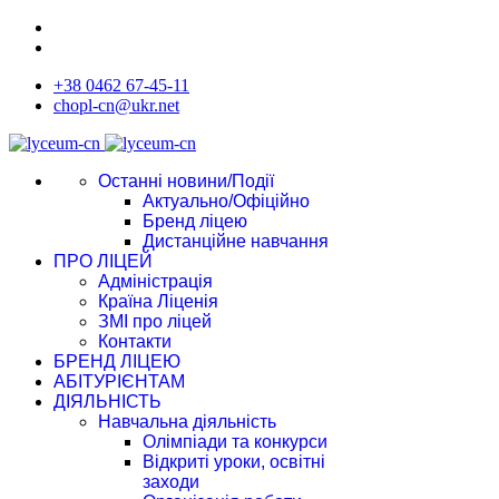
+38 0462 67-45-11
chopl-cn@ukr.net
Останні новини/Події
Актуально/Офіційно
Бренд ліцею
Дистанційне навчання
ПРО ЛІЦЕЙ
Адміністрація
Країна Ліценія
ЗМІ про ліцей
Контакти
БРЕНД ЛІЦЕЮ
АБІТУРІЄНТАМ
ДІЯЛЬНІСТЬ
Навчальна діяльність
Олімпіади та конкурси
Відкриті уроки, освітні
заходи