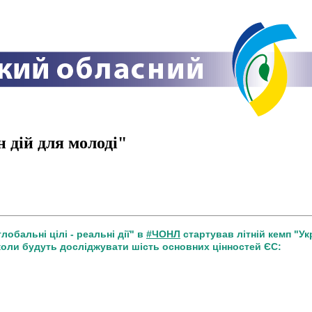
 дій для молоді"
лобальні цілі - реальні дії" в
#ЧОНЛ
стартував літній кемп "Ук
школи будуть досліджувати шість основних цінностей ЄС: