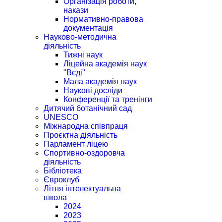
Організація роботи,
накази
Нормативно-правова
документація
Науково-методична
діяльність
Тижні наук
Ліцейна академія наук
"Вєді"
Мала академія наук
Наукові досліди
Конференції та тренінги
Дитячий ботанічний сад
UNESCO
Міжнародна співпраця
Проєктна діяльність
Парламент ліцею
Спортивно-оздоровча
діяльність
Бібліотека
Євроклуб
Літня інтелектуальна
школа
2024
2023