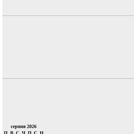
серпня 2026
П
В
С
Ч
П
С
Н