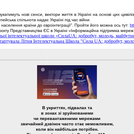
укатимуть нові сенси, вектори життя в Україні на основі цих цивілі
ейська спільнота надає Україні під час війни.
населення країни до євроінтеграції". Пройти його можна ось тут:
ht
оєкту Представництва ЄС в Україні «Інформаційна підтримка мереж 
ої інтелектуальної школи «СилаUA: добробут, молодь, майбутнє»
Cтартувала Літня Інтелектуальна Школа "Сила UA: добробут, мол
В укриттях, підвалах та
в зонах зі зруйнованими
чи перевантаженими мережами
звичайний дзвінок часто стає неможливим,
коли він найбільше потрібен.