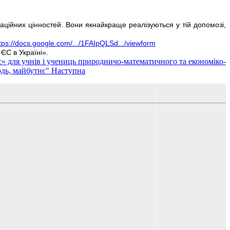
заційних цінностей. Вони якнайкраще реалізуються у тій допомозі,
tps://docs.google.com/.../1FAIpQLSd.../viewform
ЄС в Україні».
 для учнів і учениць природничо-математичного та економіко-
одь, майбутнє"
Наступна