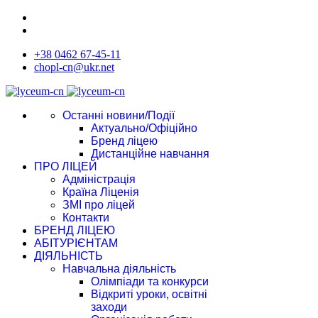
+38 0462 67-45-11
chopl-cn@ukr.net
Останні новини/Події
Актуально/Офіційно
Бренд ліцею
Дистанційне навчання
ПРО ЛІЦЕЙ
Адміністрація
Країна Ліценія
ЗМІ про ліцей
Контакти
БРЕНД ЛІЦЕЮ
АБІТУРІЄНТАМ
ДІЯЛЬНІСТЬ
Навчальна діяльність
Олімпіади та конкурси
Відкриті уроки, освітні
заходи