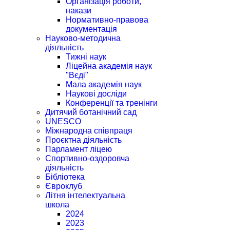
Організація роботи,
накази
Нормативно-правова
документація
Науково-методична
діяльність
Тижні наук
Ліцейна академія наук
"Вєді"
Мала академія наук
Наукові досліди
Конференції та тренінги
Дитячий ботанічний сад
UNESCO
Міжнародна співпраця
Проєктна діяльність
Парламент ліцею
Спортивно-оздоровча
діяльність
Бібліотека
Євроклуб
Літня інтелектуальна
школа
2024
2023