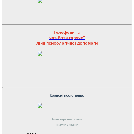
Телефони та
чат-боти гарячої
лінії психологічної допомоги
Корисні посилання:
Міністерство
освіти
і науки
України