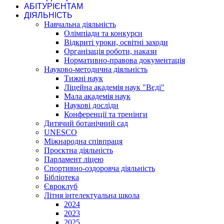
АБІТУРІЄНТАМ
ДІЯЛЬНІСТЬ
Навчальна діяльність
Олімпіади та конкурси
Відкриті уроки, освітні заходи
Організація роботи, накази
Нормативно-правова документація
Науково-методична діяльність
Тижні наук
Ліцейна академія наук "Вєді"
Мала академія наук
Наукові досліди
Конференції та тренінги
Дитячий ботанічний сад
UNESCO
Міжнародна співпраця
Проєктна діяльність
Парламент ліцею
Спортивно-оздоровча діяльність
Бібліотека
Євроклуб
Літня інтелектуальна школа
2024
2023
2025