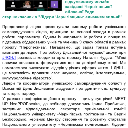
підсумковому онлайн
засіданні Чернігівської
обласної Ради
старшокласників "Лідери Чернігівщини: єднанням сильні!"
Представниці ліцею презентували систему роботи учнівського
самоврядування ліцею, принципи та основні заходи в рамках
роботи парламенту. Одним із напрямків їх роботи є пошук та
підтримка обдарованих учнів та учениць 9 класу області в рамках
проєкту "Перспектива". Нагадаємо, що зараз триває вступна
кампанія до ліцею. Про роботу Дистанційної наукової школи при
#ЧОНЛ
розповіла координаторка проєкту Наталія Нудьга: "М'які
навички починають формуватися ще на доліцейному етапі. Ми
намагаємося виховувати лідерів у різних сферах життя. І ДНШ -
це можливість проявити своє наукове, освітнє, інтелектуальне,
культурологічне лідерство".
Лідери та координатори учнівського самоврядування області у
Всесвітній День Вишиванки згадували про ідентичність, культуру
та історію народу.
У рамках профорієнтаційного проєкту – циклу зустрічей MEET
UP NeoPROFосвіта, до вебінару долучились Ірина Прибитько,
заступник відповідального секретаря приймальної комісії
Національного університету «Чернігівська політехніка» та Сергій
Безбородько, керівник Центру створення та розвитку стартапів
Національного університету «Чернігівська політехніка». Лідери-