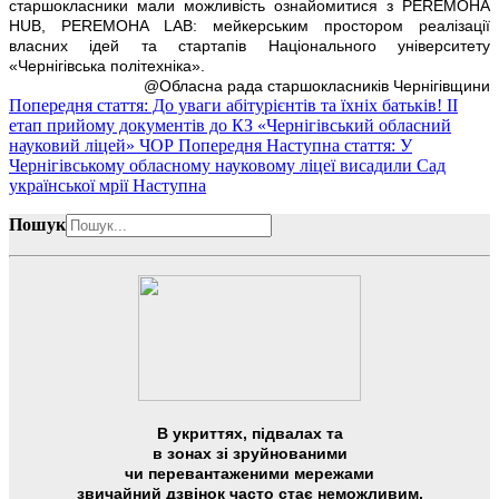
старшокласники мали можливість ознайомитися з PEREMOHA
HUB, PEREMOHA LAB: мейкерським простором реалізації
власних ідей та стартапів Національного університету
«Чернігівська політехніка».
@Обласна рада старшокласників Чернігівщини
Попередня стаття: До уваги абітурієнтів та їхніх батьків! ІІ
етап прийому документів до КЗ «Чернігівський обласний
науковий ліцей» ЧОР
Попередня
Наступна стаття: У
Чернігівському обласному науковому ліцеї висадили Сад
української мрії
Наступна
Пошук
В укриттях, підвалах та
в зонах зі зруйнованими
чи перевантаженими мережами
звичайний дзвінок часто стає неможливим,