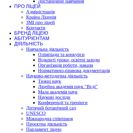
Дистанційне навчання
ПРО ЛІЦЕЙ
Адміністрація
Країна Ліценія
ЗМІ про ліцей
Контакти
БРЕНД ЛІЦЕЮ
АБІТУРІЄНТАМ
ДІЯЛЬНІСТЬ
Навчальна діяльність
Олімпіади та конкурси
Відкриті уроки, освітні заходи
Організація роботи, накази
Нормативно-правова документація
Науково-методична діяльність
Тижні наук
Ліцейна академія наук "Вєді"
Мала академія наук
Наукові досліди
Конференції та тренінги
Дитячий ботанічний сад
UNESCO
Міжнародна співпраця
Проєктна діяльність
Парламент ліцею