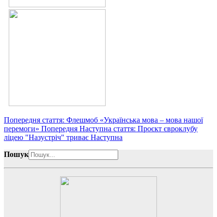
Попередня стаття: Флешмоб «Українська мова – мова нашої
перемоги»
Попередня
Наступна стаття: Проєкт євроклубу
ліцею "Назустріч" триває
Наступна
Пошук