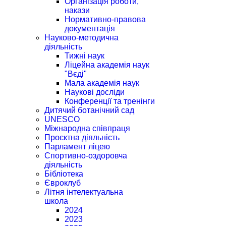
Організація роботи,
накази
Нормативно-правова
документація
Науково-методична
діяльність
Тижні наук
Ліцейна академія наук
"Вєді"
Мала академія наук
Наукові досліди
Конференції та тренінги
Дитячий ботанічний сад
UNESCO
Міжнародна співпраця
Проєктна діяльність
Парламент ліцею
Спортивно-оздоровча
діяльність
Бібліотека
Євроклуб
Літня інтелектуальна
школа
2024
2023