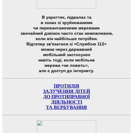
В укриттях, підвалах та
в зонах зі зруйнованими
чи перевантаженими мережами
звичайний дзвінок часто стає неможливим,
коли він найбільше потрібен.
Відтепер зв'язатися зі «Службою 112»
можна через державний
мобільний застосунок
навіть тоді, коли мобільна
мережа «не ловить»,
але є доступ до інтернету.
ПРОТИДІЯ
ЗАЛУЧЕННЯ ДІТЕЙ
ДО ПРОТИПРАВНОЇ
ДІЯЛЬНОСТІ
ТА ВЕРБУВАННЯ