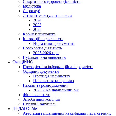
Спортивно-оздоровча діяльність
Бібліотека
Євроклуб
Літня інтелектуальна школа
2024
2023
2025
Кабінет психолога
Інноваційна діяльність
Нормативні документи
Позакласна діяльність
2025-2026 н.р.
Публікаційна діяльність
ОФІЦІЙНО
Прозорість та інформаційна відкритість
Офіційні документи
Протидія насильству
Положення та правила
Накази та розпорядження
2023/2024 навчальний рік
Фінансові звіти
Запобігання корупції
Публічні закупівлі
ПЕДАГОГАМ
Атестація і підвишення кваліфікації педагогічних