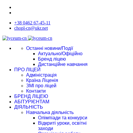
+38 0462 67-45-11
chopl-cn@ukr.net
Останні новини/Події
Актуально/Офіційно
Бренд ліцею
Дистанційне навчання
ПРО ЛІЦЕЙ
Адміністрація
Країна Ліценія
ЗМІ про ліцей
Контакти
БРЕНД ЛІЦЕЮ
АБІТУРІЄНТАМ
ДІЯЛЬНІСТЬ
Навчальна діяльність
Олімпіади та конкурси
Відкриті уроки, освітні
заходи