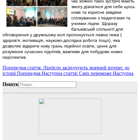
час кожної такої зустрічі мають
змогу дізнатися для себе щось
нове та корисне завдяки
спілкуванню з педагогами та
учнями ліцею. Щоразу
батьківській спільноті для
обговорення у дружньому колі пропонується певна тема (
здоров’я, мотивація, науково-дослідна робота тощо), яка
дозволяє відкрити нову грань ліцейної освіти, цінне для
розуміння сучасних підлітків, важливе для побудови нових
перспектив.
Попередня стаття: Ліцеїсти засвідчують значний інтерес до
історії
Попередня
Наступна стаття: Сміх переможе
Наступна
Пошук