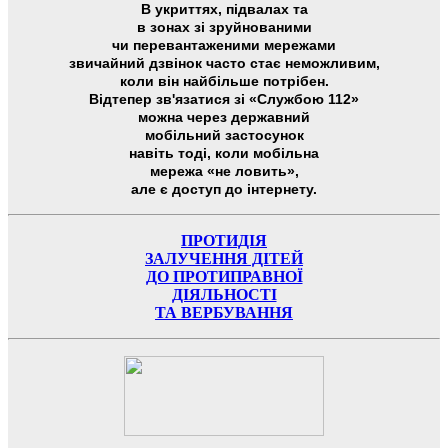
В укриттях, підвалах та
в зонах зі зруйнованими
чи перевантаженими мережами
звичайний дзвінок часто стає неможливим,
коли він найбільше потрібен.
Відтепер зв'язатися зі «Службою 112»
можна через державний
мобільний застосунок
навіть тоді, коли мобільна
мережа «не ловить»,
але є доступ до інтернету.
ПРОТИДІЯ
ЗАЛУЧЕННЯ ДІТЕЙ
ДО ПРОТИПРАВНОЇ
ДІЯЛЬНОСТІ
ТА ВЕРБУВАННЯ