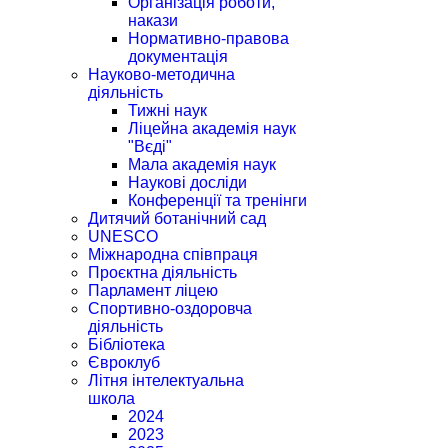
Організація роботи,
накази
Нормативно-правова
документація
Науково-методична
діяльність
Тижні наук
Ліцейна академія наук
"Вєді"
Мала академія наук
Наукові досліди
Конференції та тренінги
Дитячий ботанічний сад
UNESCO
Міжнародна співпраця
Проєктна діяльність
Парламент ліцею
Спортивно-оздоровча
діяльність
Бібліотека
Євроклуб
Літня інтелектуальна
школа
2024
2023