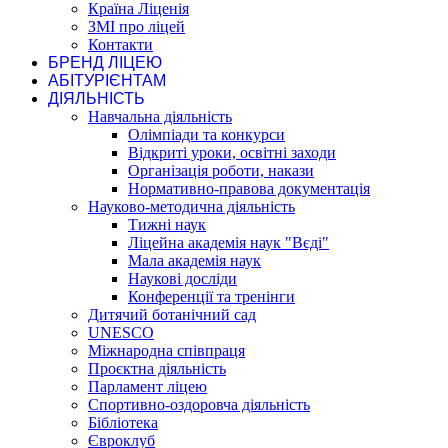
Країна Ліценія
ЗМІ про ліцей
Контакти
БРЕНД ЛІЦЕЮ
АБІТУРІЄНТАМ
ДІЯЛЬНІСТЬ
Навчальна діяльність
Олімпіади та конкурси
Відкриті уроки, освітні заходи
Організація роботи, накази
Нормативно-правова документація
Науково-методична діяльність
Тижні наук
Ліцейна академія наук "Вєді"
Мала академія наук
Наукові досліди
Конференції та тренінги
Дитячий ботанічний сад
UNESCO
Міжнародна співпраця
Проєктна діяльність
Парламент ліцею
Спортивно-оздоровча діяльність
Бібліотека
Євроклуб