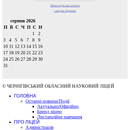
Міністерство
освіти
і науки
України
серпня 2026
П
В
С
Ч
П
С
Н
1
2
3
4
5
6
7
8
9
10
11
12
13
14
15
16
17
18
19
20
21
22
23
24
25
26
27
28
29
30
31
© ЧЕРНІГІВСЬКИЙ ОБЛАСНИЙ НАУКОВИЙ ЛІЦЕЙ
ГОЛОВНА
Останні новини/Події
Актуально/Офіційно
Бренд ліцею
Дистанційне навчання
ПРО ЛІЦЕЙ
Адміністрація