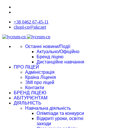
+38 0462 67-45-11
chopl-cn@ukr.net
Останні новини/Події
Актуально/Офіційно
Бренд ліцею
Дистанційне навчання
ПРО ЛІЦЕЙ
Адміністрація
Країна Ліценія
ЗМІ про ліцей
Контакти
БРЕНД ЛІЦЕЮ
АБІТУРІЄНТАМ
ДІЯЛЬНІСТЬ
Навчальна діяльність
Олімпіади та конкурси
Відкриті уроки, освітні
заходи