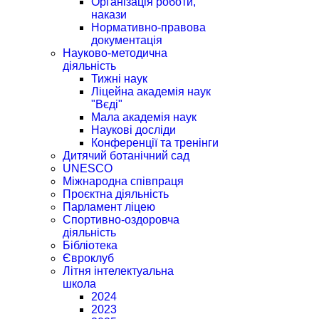
Організація роботи,
накази
Нормативно-правова
документація
Науково-методична
діяльність
Тижні наук
Ліцейна академія наук
"Вєді"
Мала академія наук
Наукові досліди
Конференції та тренінги
Дитячий ботанічний сад
UNESCO
Міжнародна співпраця
Проєктна діяльність
Парламент ліцею
Спортивно-оздоровча
діяльність
Бібліотека
Євроклуб
Літня інтелектуальна
школа
2024
2023