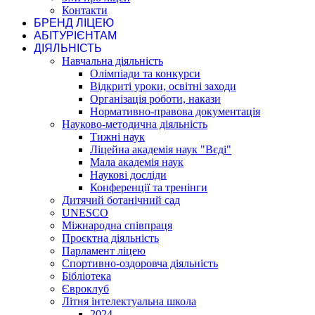
Контакти
БРЕНД ЛІЦЕЮ
АБІТУРІЄНТАМ
ДІЯЛЬНІСТЬ
Навчальна діяльність
Олімпіади та конкурси
Відкриті уроки, освітні заходи
Організація роботи, накази
Нормативно-правова документація
Науково-методична діяльність
Тижні наук
Ліцейна академія наук "Вєді"
Мала академія наук
Наукові досліди
Конференції та тренінги
Дитячий ботанічний сад
UNESCO
Міжнародна співпраця
Проєктна діяльність
Парламент ліцею
Спортивно-оздоровча діяльність
Бібліотека
Євроклуб
Літня інтелектуальна школа
2024