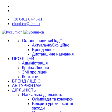
+38 0462 67-45-11
chopl-cn@ukr.net
Останні новини/Події
Актуально/Офіційно
Бренд ліцею
Дистанційне навчання
ПРО ЛІЦЕЙ
Адміністрація
Країна Ліценія
ЗМІ про ліцей
Контакти
БРЕНД ЛІЦЕЮ
АБІТУРІЄНТАМ
ДІЯЛЬНІСТЬ
Навчальна діяльність
Олімпіади та конкурси
Відкриті уроки, освітні
заходи