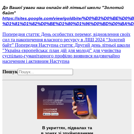
До Вашої уваги наш онлайн гід літньої школи "Золотий
байт"
https://sites.google.com/view/goldbite/%D0%B3%D0%BE
%D1%81%D1%82%D0%BE%D1%80%D1%96%D0%BD%D0%BA%D
Попередня стаття: День особистих перемог, відновлення своїх
сил та накопичення власного ресурсу в ЛІШ 2024 “Золотий
байт”
Попередня
Наступна стаття: Другий день літньої школи
"Україна європейська: план дій для молоді" для учнівства
суспільно-гуманітарного профілю виявився надзвичайно
насиченим і активним
Наступна
Пошук
В укриттях, підвалах та
в зонах зі зруйнованими