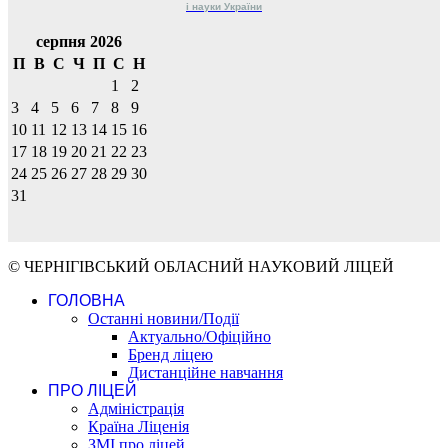
і науки
України
серпня 2026
П
В
С
Ч
П
С
Н
1
2
3
4
5
6
7
8
9
10
11
12
13
14
15
16
17
18
19
20
21
22
23
24
25
26
27
28
29
30
31
© ЧЕРНІГІВСЬКИЙ ОБЛАСНИЙ НАУКОВИЙ ЛІЦЕЙ
ГОЛОВНА
Останні новини/Події
Актуально/Офіційно
Бренд ліцею
Дистанційне навчання
ПРО ЛІЦЕЙ
Адміністрація
Країна Ліценія
ЗМІ про ліцей