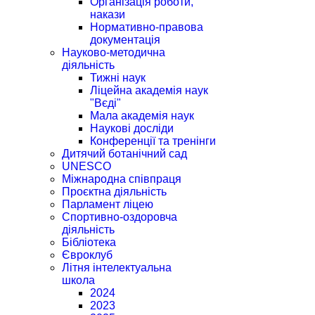
Організація роботи,
накази
Нормативно-правова
документація
Науково-методична
діяльність
Тижні наук
Ліцейна академія наук
"Вєді"
Мала академія наук
Наукові досліди
Конференції та тренінги
Дитячий ботанічний сад
UNESCO
Міжнародна співпраця
Проєктна діяльність
Парламент ліцею
Спортивно-оздоровча
діяльність
Бібліотека
Євроклуб
Літня інтелектуальна
школа
2024
2023