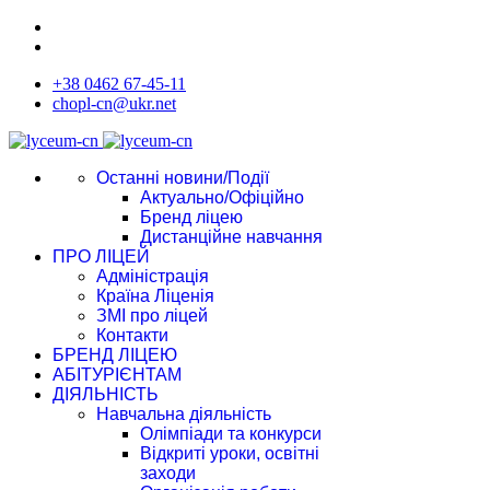
+38 0462 67-45-11
chopl-cn@ukr.net
Останні новини/Події
Актуально/Офіційно
Бренд ліцею
Дистанційне навчання
ПРО ЛІЦЕЙ
Адміністрація
Країна Ліценія
ЗМІ про ліцей
Контакти
БРЕНД ЛІЦЕЮ
АБІТУРІЄНТАМ
ДІЯЛЬНІСТЬ
Навчальна діяльність
Олімпіади та конкурси
Відкриті уроки, освітні
заходи