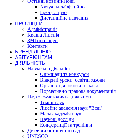
Останні новини/Події
Актуально/Офіційно
Бренд ліцею
Дистанційне навчання
ПРО ЛІЦЕЙ
Адміністрація
Країна Ліценія
ЗМІ про ліцей
Контакти
БРЕНД ЛІЦЕЮ
АБІТУРІЄНТАМ
ДІЯЛЬНІСТЬ
Навчальна діяльність
Олімпіади та конкурси
Відкриті уроки, освітні заходи
Організація роботи, накази
Нормативно-правова документація
Науково-методична діяльність
Тижні наук
Ліцейна академія наук "Вєді"
Мала академія наук
Наукові досліди
Конференції та тренінги
Дитячий ботанічний сад
UNESCO