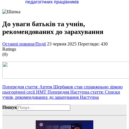
педагогічних працівників
До уваги батьків та учнів,
рекомендованих до зарахування
Останні новини/Події
23 червня 2025
Перегляди: 430
Ratings
(0)
Попередня стаття: Артем Щербаков став справжньою зіркою
цьогорічної сесії НМТ
Попередня
Наступна стаття: Списки
учнів, рекомендованих до зарахування
Наступна
Пошук