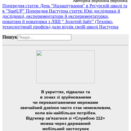
Авторка Вороніна Вероніка.
Попередня стаття: День "Налаштування" в Ресурсній школі та
в "StartUP"
Попередня
Наступна стаття: Юні дослідники й
дослідниці, експериментатори й експериментаторки,
новатори й новаторки з ЛІШ “ Золотий байт” (Техніко-
технологічний профіль) дали відлік своїй школі
Наступна
Пошук
В укриттях, підвалах та
в зонах зі зруйнованими
чи перевантаженими мережами
звичайний дзвінок часто стає неможливим,
коли він найбільше потрібен.
Відтепер зв'язатися зі «Службою 112»
можна через державний
мобільний застосунок