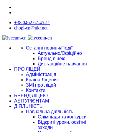
+38 0462 67-45-11
chopl-cn@ukr.net
Останні новини/Події
Актуально/Офіційно
Бренд ліцею
Дистанційне навчання
ПРО ЛІЦЕЙ
Адміністрація
Країна Ліценія
ЗМІ про ліцей
Контакти
БРЕНД ЛІЦЕЮ
АБІТУРІЄНТАМ
ДІЯЛЬНІСТЬ
Навчальна діяльність
Олімпіади та конкурси
Відкриті уроки, освітні
заходи