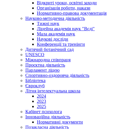
Відкриті уроки, освітні заходи
Організація роботи, накази
Нормативно-правова документація
Науково-методична діяльність
Тижні наук
Ліцейна академія наук "Вєді"
Мала академія наук
Наукові досліди
Конференції та тренінги
Дитячий ботанічний сад
UNESCO
Міжнародна співпраця
Проєктна діяльність
Парламент ліцею
Спортивно-оздоровча діяльність
Бібліотека
Євроклуб
Літня інтелектуальна школа
2024
2023
2025
Кабінет психолога
Інноваційна діяльність
Нормативні документи
Позакласна діяльність