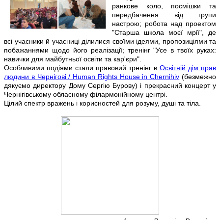
ранкове коло, посмішки та
передбачення від групи
настрою; робота над проектом
"Старша школа моєї мрії", де
всі учасники й учасниці ділилися своїми ідеями, пропозиціями та
побажаннями щодо його реалізації; тренінг "Усе в твоїх руках:
навички для майбутньої освіти та кар'єри".
Особливими подіями стали правовий тренінг в
Освітній дім прав
людини в Чернігові / Human Rights House in Chernihiv
(безмежно
дякуємо директору Дому Сергію Бурову) і прекрасний концерт у
Чернігівському обласному філармонійному центрі.
Цілий спектр вражень і корисностей для розуму, душі та тіла.