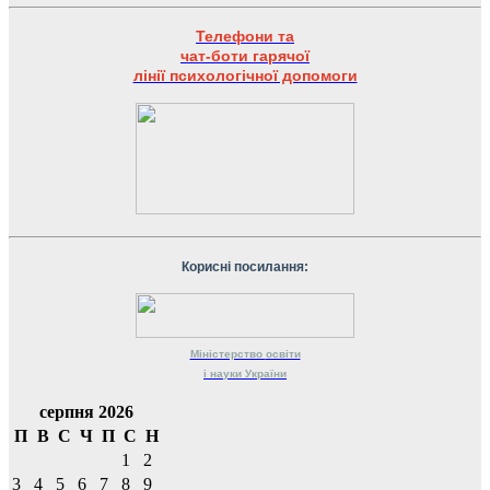
Телефони та
чат-боти гарячої
лінії психологічної допомоги
Корисні посилання:
Міністерство
освіти
і науки
України
серпня 2026
П
В
С
Ч
П
С
Н
1
2
3
4
5
6
7
8
9