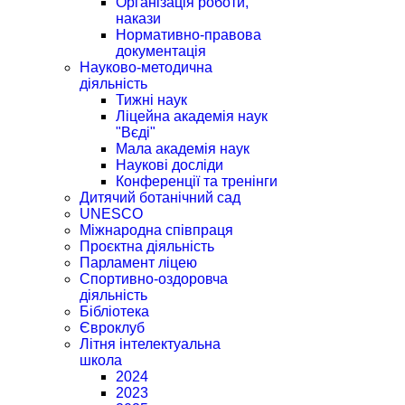
Організація роботи,
накази
Нормативно-правова
документація
Науково-методична
діяльність
Тижні наук
Ліцейна академія наук
"Вєді"
Мала академія наук
Наукові досліди
Конференції та тренінги
Дитячий ботанічний сад
UNESCO
Міжнародна співпраця
Проєктна діяльність
Парламент ліцею
Спортивно-оздоровча
діяльність
Бібліотека
Євроклуб
Літня інтелектуальна
школа
2024
2023