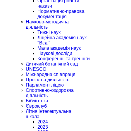
Організація роботи,
накази
Нормативно-правова
документація
Науково-методична
діяльність
Тижні наук
Ліцейна академія наук
"Вєді"
Мала академія наук
Наукові досліди
Конференції та тренінги
Дитячий ботанічний сад
UNESCO
Міжнародна співпраця
Проєктна діяльність
Парламент ліцею
Спортивно-оздоровча
діяльність
Бібліотека
Євроклуб
Літня інтелектуальна
школа
2024
2023