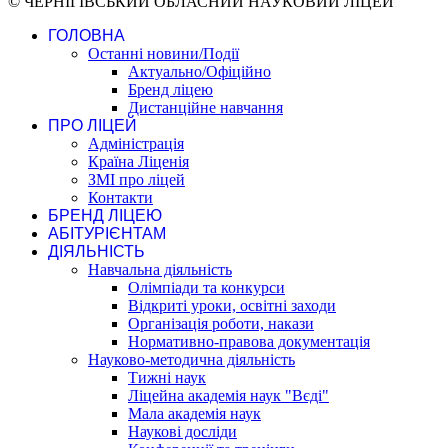
© ЧЕРНІГІВСЬКИЙ ОБЛАСНИЙ НАУКОВИЙ ЛІЦЕЙ
ГОЛОВНА
Останні новини/Події
Актуально/Офіційно
Бренд ліцею
Дистанційне навчання
ПРО ЛІЦЕЙ
Адміністрація
Країна Ліценія
ЗМІ про ліцей
Контакти
БРЕНД ЛІЦЕЮ
АБІТУРІЄНТАМ
ДІЯЛЬНІСТЬ
Навчальна діяльність
Олімпіади та конкурси
Відкриті уроки, освітні заходи
Організація роботи, накази
Нормативно-правова документація
Науково-методична діяльність
Тижні наук
Ліцейна академія наук "Вєді"
Мала академія наук
Наукові досліди