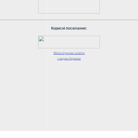
Корисні посилання:
Міністерство
освіти
і науки
України