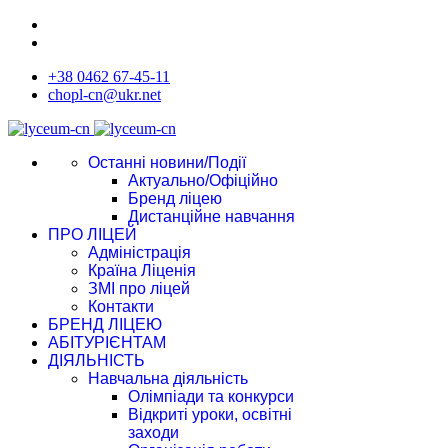
+38 0462 67-45-11
chopl-cn@ukr.net
Останні новини/Події
Актуально/Офіційно
Бренд ліцею
Дистанційне навчання
ПРО ЛІЦЕЙ
Адміністрація
Країна Ліценія
ЗМІ про ліцей
Контакти
БРЕНД ЛІЦЕЮ
АБІТУРІЄНТАМ
ДІЯЛЬНІСТЬ
Навчальна діяльність
Олімпіади та конкурси
Відкриті уроки, освітні
заходи