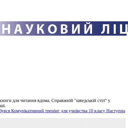
 книги для читання вдома. Справжній "шведській стіл" у
ші.
бувся Комунікативний тренінг для учнівства 10 класу
Наступна