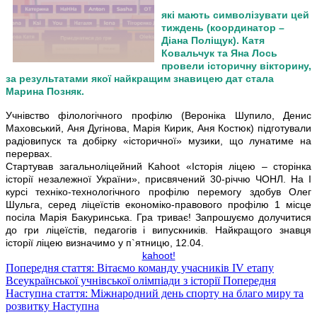
які мають символізувати цей
тиждень (координатор –
Діана Поліщук). Катя
Ковальчук та Яна Лось
провели історичну вікторину,
за результатами якої найкращим знавицею дат стала
Марина Позняк.
Учнівство філологічного профілю (Вероніка Шупило, Денис
Маховський, Аня Дугінова, Марія Кирик, Аня Костюк) підготували
радіовипуск та добірку «історичної» музики, що лунатиме на
перервах.
Стартував загальноліцейний Kahoot «Історія ліцею – сторінка
історії незалежної України», присвячений 30-річчю ЧОНЛ. На І
курсі техніко-технологічного профілю перемогу здобув Олег
Шульга, серед ліцеїстів економіко-правового профілю 1 місце
посіла Марія Бакуринська. Гра триває! Запрошуємо долучитися
до гри ліцеїстів, педагогів і випускників. Найкращого знавця
історії ліцею визначимо у п`ятницю, 12.04.
kahoot!
Попередня стаття: Вітаємо команду учасників IV етапу
Всеукраїнської учнівської олімпіади з історії
Попередня
Наступна стаття: Міжнародний день спорту на благо миру та
розвитку
Наступна