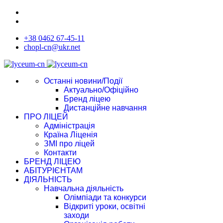
+38 0462 67-45-11
chopl-cn@ukr.net
Останні новини/Події
Актуально/Офіційно
Бренд ліцею
Дистанційне навчання
ПРО ЛІЦЕЙ
Адміністрація
Країна Ліценія
ЗМІ про ліцей
Контакти
БРЕНД ЛІЦЕЮ
АБІТУРІЄНТАМ
ДІЯЛЬНІСТЬ
Навчальна діяльність
Олімпіади та конкурси
Відкриті уроки, освітні
заходи