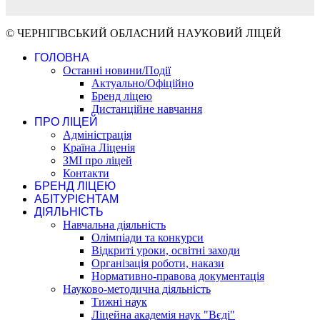
© ЧЕРНІГІВСЬКИЙ ОБЛАСНИЙ НАУКОВИЙ ЛІЦЕЙ
ГОЛОВНА
Останні новини/Події
Актуально/Офіційно
Бренд ліцею
Дистанційне навчання
ПРО ЛІЦЕЙ
Адміністрація
Країна Ліценія
ЗМІ про ліцей
Контакти
БРЕНД ЛІЦЕЮ
АБІТУРІЄНТАМ
ДІЯЛЬНІСТЬ
Навчальна діяльність
Олімпіади та конкурси
Відкриті уроки, освітні заходи
Організація роботи, накази
Нормативно-правова документація
Науково-методична діяльність
Тижні наук
Ліцейна академія наук "Вєді"