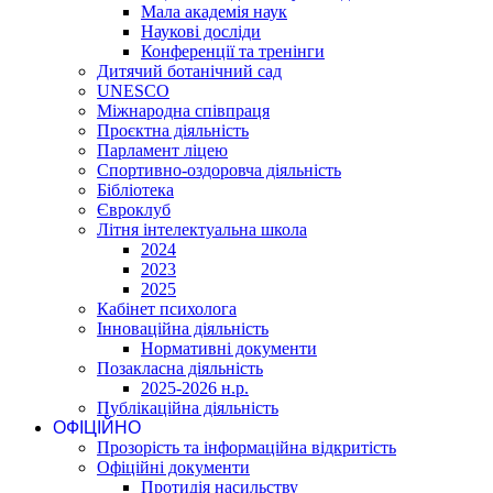
Мала академія наук
Наукові досліди
Конференції та тренінги
Дитячий ботанічний сад
UNESCO
Міжнародна співпраця
Проєктна діяльність
Парламент ліцею
Спортивно-оздоровча діяльність
Бібліотека
Євроклуб
Літня інтелектуальна школа
2024
2023
2025
Кабінет психолога
Інноваційна діяльність
Нормативні документи
Позакласна діяльність
2025-2026 н.р.
Публікаційна діяльність
ОФІЦІЙНО
Прозорість та інформаційна відкритість
Офіційні документи
Протидія насильству