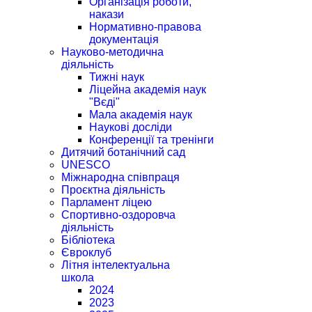
Організація роботи,
накази
Нормативно-правова
документація
Науково-методична
діяльність
Тижні наук
Ліцейна академія наук
"Вєді"
Мала академія наук
Наукові досліди
Конференції та тренінги
Дитячий ботанічний сад
UNESCO
Міжнародна співпраця
Проєктна діяльність
Парламент ліцею
Спортивно-оздоровча
діяльність
Бібліотека
Євроклуб
Літня інтелектуальна
школа
2024
2023