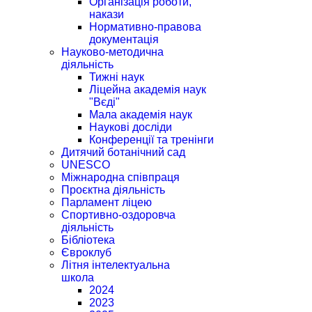
Організація роботи,
накази
Нормативно-правова
документація
Науково-методична
діяльність
Тижні наук
Ліцейна академія наук
"Вєді"
Мала академія наук
Наукові досліди
Конференції та тренінги
Дитячий ботанічний сад
UNESCO
Міжнародна співпраця
Проєктна діяльність
Парламент ліцею
Спортивно-оздоровча
діяльність
Бібліотека
Євроклуб
Літня інтелектуальна
школа
2024
2023