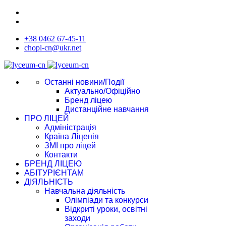
+38 0462 67-45-11
chopl-cn@ukr.net
Останні новини/Події
Актуально/Офіційно
Бренд ліцею
Дистанційне навчання
ПРО ЛІЦЕЙ
Адміністрація
Країна Ліценія
ЗМІ про ліцей
Контакти
БРЕНД ЛІЦЕЮ
АБІТУРІЄНТАМ
ДІЯЛЬНІСТЬ
Навчальна діяльність
Олімпіади та конкурси
Відкриті уроки, освітні
заходи