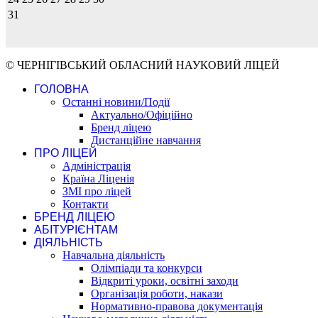
31
© ЧЕРНІГІВСЬКИЙ ОБЛАСНИЙ НАУКОВИЙ ЛІЦЕЙ
ГОЛОВНА
Останні новини/Події
Актуально/Офіційно
Бренд ліцею
Дистанційне навчання
ПРО ЛІЦЕЙ
Адміністрація
Країна Ліценія
ЗМІ про ліцей
Контакти
БРЕНД ЛІЦЕЮ
АБІТУРІЄНТАМ
ДІЯЛЬНІСТЬ
Навчальна діяльність
Олімпіади та конкурси
Відкриті уроки, освітні заходи
Організація роботи, накази
Нормативно-правова документація