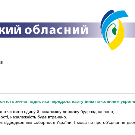
и
ася історична подія, яка передала наступним поколінням українц
ано чи пізно єдину й незалежну державу буде відновлено;
ості, незалежність буде втрачено.
м відродженням соборності України. І мова не про об’єднання двох 