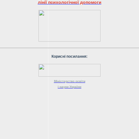
лінії психологічної допомоги
Корисні посилання:
Міністерство
освіти
і науки
України