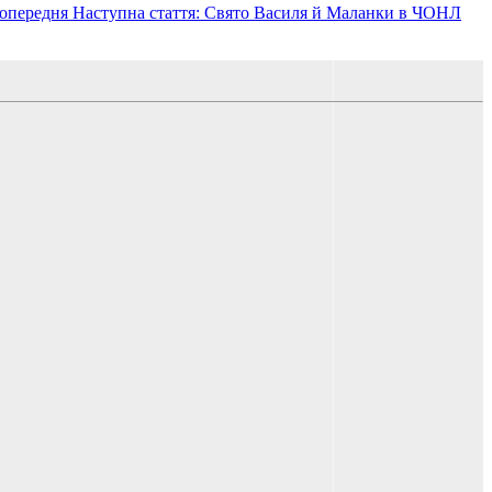
опередня
Наступна стаття: Свято Василя й Маланки в ЧОНЛ