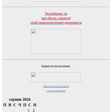
Телефони та
чат-боти гарячої
лінії психологічної допомоги
Корисні посилання:
Міністерство
освіти
і науки
України
серпня 2026
П
В
С
Ч
П
С
Н
1
2