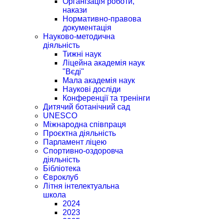
Організація роботи,
накази
Нормативно-правова
документація
Науково-методична
діяльність
Тижні наук
Ліцейна академія наук
"Вєді"
Мала академія наук
Наукові досліди
Конференції та тренінги
Дитячий ботанічний сад
UNESCO
Міжнародна співпраця
Проєктна діяльність
Парламент ліцею
Спортивно-оздоровча
діяльність
Бібліотека
Євроклуб
Літня інтелектуальна
школа
2024
2023