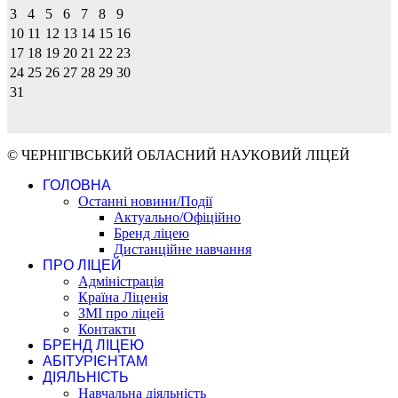
3
4
5
6
7
8
9
10
11
12
13
14
15
16
17
18
19
20
21
22
23
24
25
26
27
28
29
30
31
© ЧЕРНІГІВСЬКИЙ ОБЛАСНИЙ НАУКОВИЙ ЛІЦЕЙ
ГОЛОВНА
Останні новини/Події
Актуально/Офіційно
Бренд ліцею
Дистанційне навчання
ПРО ЛІЦЕЙ
Адміністрація
Країна Ліценія
ЗМІ про ліцей
Контакти
БРЕНД ЛІЦЕЮ
АБІТУРІЄНТАМ
ДІЯЛЬНІСТЬ
Навчальна діяльність