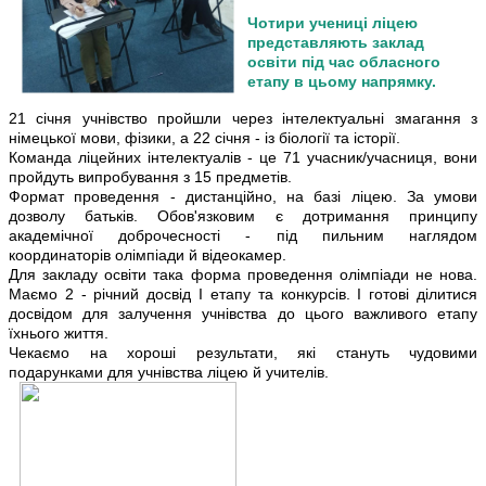
Чотири учениці ліцею
представляють заклад
освіти під час обласного
етапу в цьому напрямку.
21 січня учнівство пройшли через інтелектуальні змагання з
німецької мови, фізики, а 22 січня - із біології та історії.
Команда ліцейних інтелектуалів - це 71 учасник/учасниця, вони
пройдуть випробування з 15 предметів.
Формат проведення - дистанційно, на базі ліцею. За умови
дозволу батьків. Обов'язковим є дотримання принципу
академічної доброчесності - під пильним наглядом
координаторів олімпіади й відеокамер.
Для закладу освіти така форма проведення олімпіади не нова.
Маємо 2 - річний досвід І етапу та конкурсів. І готові ділитися
досвідом для залучення учнівства до цього важливого етапу
їхнього життя.
Чекаємо на хороші результати, які стануть чудовими
подарунками для учнівства ліцею й учителів.