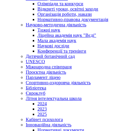
Олімпіади та конкурси
Відкриті уроки, освітні заходи
Організація роботи, накази
Нормативно-правова документація
Науково-методична діяльність
Тижні наук
Ліцейна академія наук "Вєді"
Мала академія наук
Наукові досліди
Конференції та тренінги
Дитячий ботанічний сад
UNESCO
Міжнародна співпраця
Проєктна діяльність
Парламент ліцею
Спортивно-оздоровча діяльність
Бібліотека
Євроклуб
Літня інтелектуальна школа
2024
2023
2025
Кабінет психолога
Інноваційна діяльність
Нормативні документи