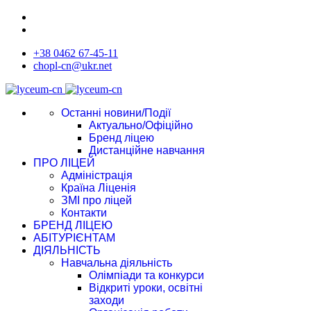
+38 0462 67-45-11
chopl-cn@ukr.net
Останні новини/Події
Актуально/Офіційно
Бренд ліцею
Дистанційне навчання
ПРО ЛІЦЕЙ
Адміністрація
Країна Ліценія
ЗМІ про ліцей
Контакти
БРЕНД ЛІЦЕЮ
АБІТУРІЄНТАМ
ДІЯЛЬНІСТЬ
Навчальна діяльність
Олімпіади та конкурси
Відкриті уроки, освітні
заходи