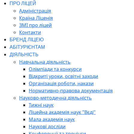
ПРО ЛІЦЕЙ
Адміністрація
Країна Ліценія
ЗМІ про ліцей
Контакти
БРЕНД ЛІЦЕЮ
АБІТУРІЄНТАМ
ДІЯЛЬНІСТЬ
Навчальна діяльність
Олімпіади та конкурси
Відкриті уроки, освітні заходи
Організація роботи, накази
Нормативно-правова документація
Науково-методична діяльність
Тижні наук
Ліцейна академія наук "Вєді"
Мала академія наук
Наукові досліди
Конференції та тренінги