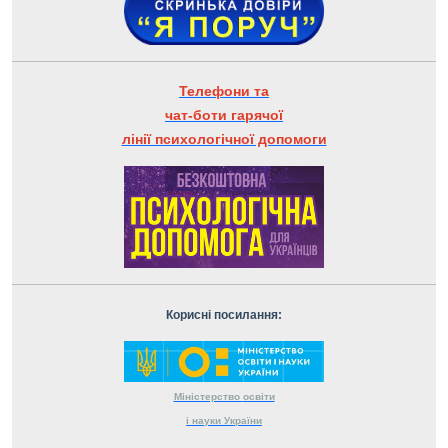
Телефони та
чат-боти гарячої
лінії психологічної допомоги
Корисні посилання:
Міністерство
освіти
і науки
України