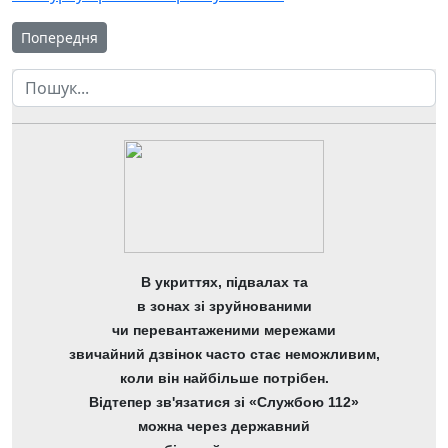
Попередня стаття: Війна за європейські цінності – обираємо 
Попередня
Пошук
В укриттях, підвалах та
в зонах зі зруйнованими
чи перевантаженими мережами
звичайний дзвінок часто стає неможливим,
коли він найбільше потрібен.
Відтепер зв'язатися зі «Службою 112»
можна через державний