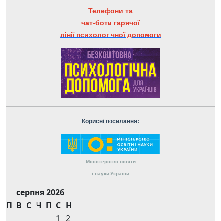
Телефони та
чат-боти гарячої
лінії психологічної допомоги
Корисні посилання:
Міністерство
освіти
і науки
України
серпня 2026
П
В
С
Ч
П
С
Н
1
2