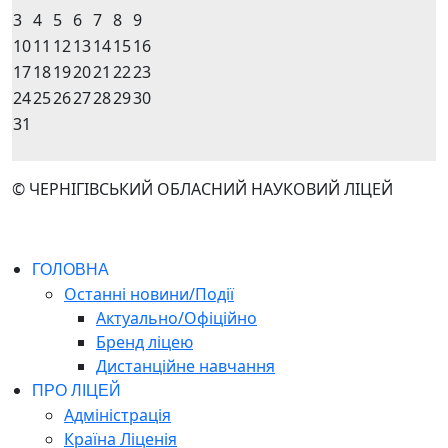
3
4
5
6
7
8
9
10
11
12
13
14
15
16
17
18
19
20
21
22
23
24
25
26
27
28
29
30
31
© ЧЕРНІГІВСЬКИЙ ОБЛАСНИЙ НАУКОВИЙ ЛІЦЕЙ
ГОЛОВНА
Останні новини/Події
Актуально/Офіційно
Бренд ліцею
Дистанційне навчання
ПРО ЛІЦЕЙ
Адміністрація
Країна Ліценія