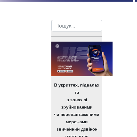
Пошук
В укриттях, підвалах
та
в зонах зі
зруйнованими
чи перевантаженими
мережами
звичайний дзвінок
часто стає