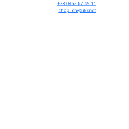
+38 0462 67-45-11
chopl-cn@ukr.net