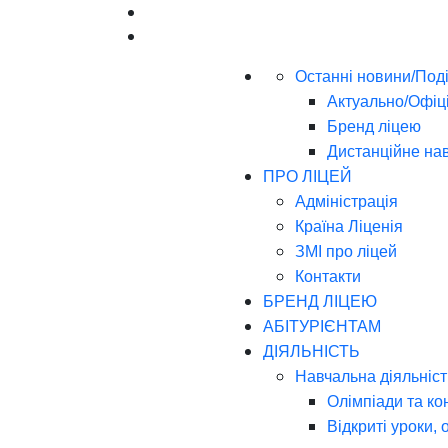
Останні новини/Поді
Актуально/Офіц
Бренд ліцею
Дистанційне на
ПРО ЛІЦЕЙ
Адміністрація
Країна Ліценія
ЗМІ про ліцей
Контакти
БРЕНД ЛІЦЕЮ
АБІТУРІЄНТАМ
ДІЯЛЬНІСТЬ
Навчальна діяльніст
Олімпіади та ко
Відкриті уроки, 