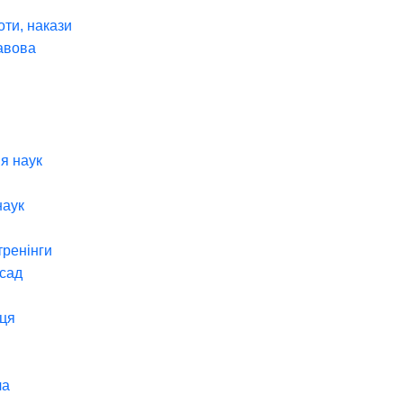
оти, накази
авова
я наук
наук
тренінги
 сад
ця
ча