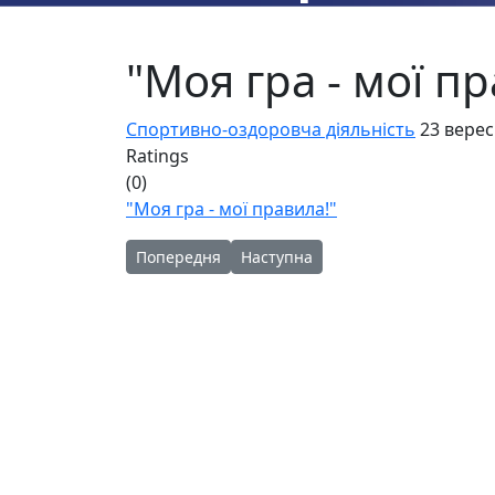
"Моя гра - мої п
Спортивно-оздоровча діяльність
23 вере
Ratings
(0)
"Моя гра - мої правила!"
Попередня стаття: «РУХ РАЗОМ»
Наступна стаття: День фізкультур
Попередня
Наступна