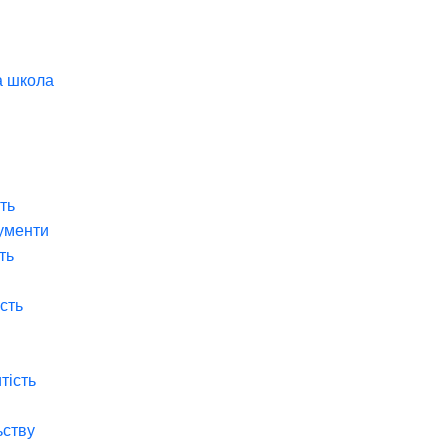
а школа
ть
ументи
ть
ість
тість
ьству