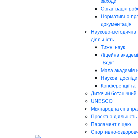
заходи
Організація роб
Нормативно-пр
документація
Науково-методична
діяльність
Тижні наук
Ліцейна академі
"Вєді"
Мала академія 
Наукові досліди
Конференції та 
Дитячий ботанічний
UNESCO
Міжнародна співпра
Проєктна діяльність
Парламент ліцею
Спортивно-оздоров