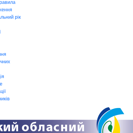
правила
ження
льний рік
ї
ння
ічних
ія
е
ції
ників