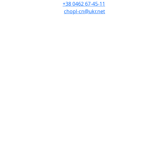
+38 0462 67-45-11
chopl-cn@ukr.net