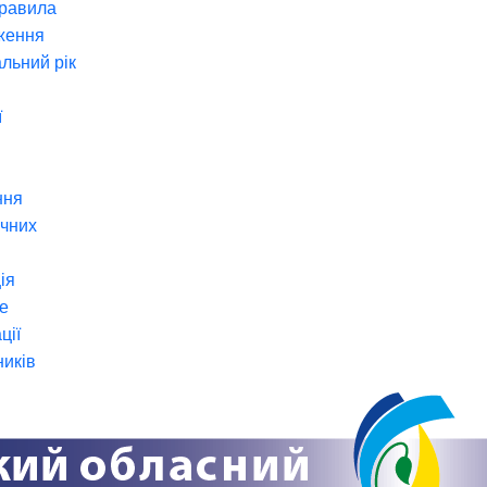
правила
ження
льний рік
ї
ння
ічних
ія
е
ції
ників