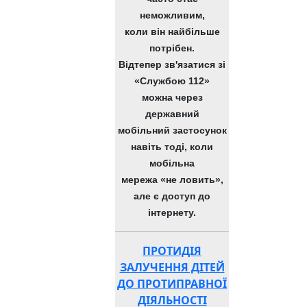
неможливим,
коли він найбільше
потрібен.
ЛІЦЕЮ. Методичні рекомендації
кої молоді Чернігівської обласної ради 2021 р.
Відтепер зв'язатися зі
«Службою 112»
можна через
державний
мобільний застосунок
навіть тоді, коли
мобільна
мережа «не ловить»,
але є доступ до
інтернету.
ПРОТИДІЯ
ЗАЛУЧЕННЯ ДІТЕЙ
ДО ПРОТИПРАВНОЇ
ДІЯЛЬНОСТІ