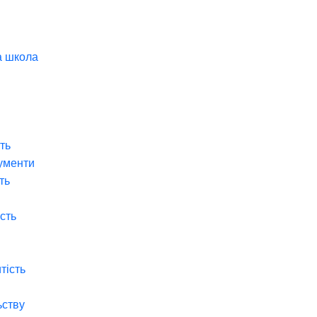
а школа
ть
ументи
ть
ість
тість
ьству