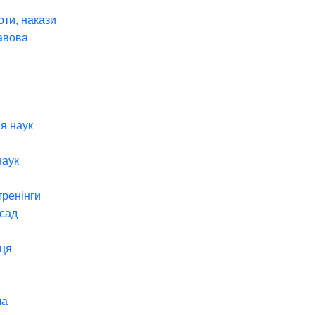
оти, накази
авова
я наук
наук
тренінги
 сад
ця
ча