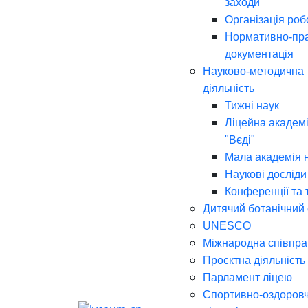
заходи
Організація роб
Нормативно-пр
документація
Науково-методична
діяльність
Тижні наук
Ліцейна академі
"Вєді"
Мала академія 
Наукові досліди
Конференції та 
Дитячий ботанічний
UNESCO
Міжнародна співпра
Проєктна діяльність
Парламент ліцею
Спортивно-оздоров