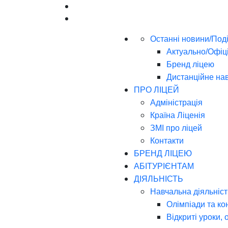
Останні новини/Поді
Актуально/Офіц
Бренд ліцею
Дистанційне на
ПРО ЛІЦЕЙ
Адміністрація
Країна Ліценія
ЗМІ про ліцей
Контакти
БРЕНД ЛІЦЕЮ
АБІТУРІЄНТАМ
ДІЯЛЬНІСТЬ
Навчальна діяльніст
Олімпіади та ко
Відкриті уроки, 