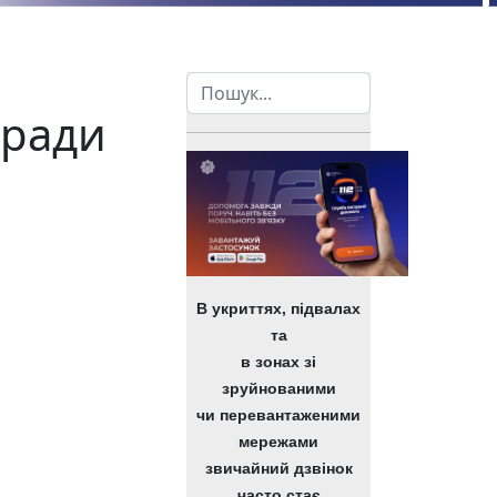
Пошук
 ради
В укриттях, підвалах
та
в зонах зі
зруйнованими
чи перевантаженими
мережами
звичайний дзвінок
часто стає