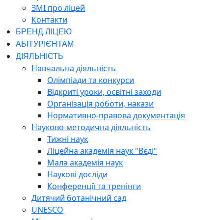
ЗМІ про ліцей
Контакти
БРЕНД ЛІЦЕЮ
АБІТУРІЄНТАМ
ДІЯЛЬНІСТЬ
Навчальна діяльність
Олімпіади та конкурси
Відкриті уроки, освітні заходи
Організація роботи, накази
Нормативно-правова документація
Науково-методична діяльність
Тижні наук
Ліцейна академія наук "Вєді"
Мала академія наук
Наукові досліди
Конференції та тренінги
Дитячий ботанічний сад
UNESCO