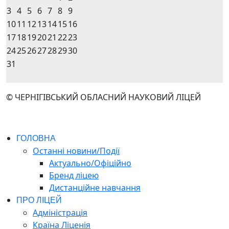
3
4
5
6
7
8
9
10
11
12
13
14
15
16
17
18
19
20
21
22
23
24
25
26
27
28
29
30
31
© ЧЕРНІГІВСЬКИЙ ОБЛАСНИЙ НАУКОВИЙ ЛІЦЕЙ
ГОЛОВНА
Останні новини/Події
Актуально/Офіційно
Бренд ліцею
Дистанційне навчання
ПРО ЛІЦЕЙ
Адміністрація
Країна Ліценія