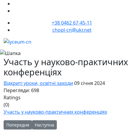
+38 0462 67-45-11
chopl-cn@ukr.net
Участь у науково-практичних
конференціях
Відкриті уроки, освітні заходи
09 січня 2024
Перегляди: 698
Ratings
(0)
Участь у науково-практичних конференціях
Попередня стаття: Триває ініціатива "Ліцей у русі"
Наступна стаття: Наголос – душа народу! (із ци
Попередня
Наступна