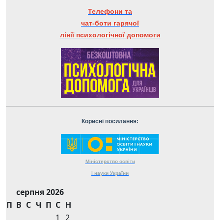
Телефони та
чат-боти гарячої
лінії психологічної допомоги
Корисні посилання:
Міністерство
освіти
і науки
України
серпня 2026
П
В
С
Ч
П
С
Н
1
2