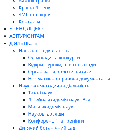
Адміністрація
Країна Ліценія
ЗМІ про ліцей
Контакти
БРЕНД ЛІЦЕЮ
АБІТУРІЄНТАМ
ДІЯЛЬНІСТЬ
Навчальна діяльність
Олімпіади та конкурси
Відкриті уроки, освітні заходи
Організація роботи, накази
Нормативно-правова документація
Науково-методична діяльність
Тижні наук
Ліцейна академія наук "Вєді"
Мала академія наук
Наукові досліди
Конференції та тренінги
Дитячий ботанічний сад