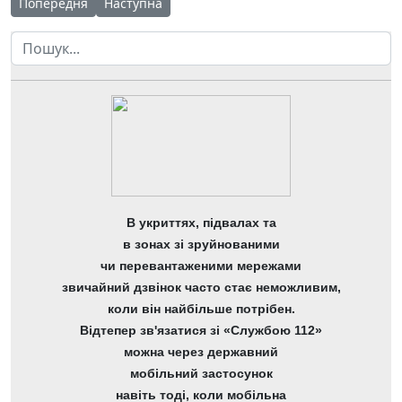
Попередня стаття: Підготовка до інтелектуальних змагань
Наступна стаття: ІІ етап ХХІV Міжнародного кон
Попередня
Наступна
Пошук
В укриттях, підвалах та
в зонах зі зруйнованими
чи перевантаженими мережами
звичайний дзвінок часто стає неможливим,
коли він найбільше потрібен.
Відтепер зв'язатися зі «Службою 112»
можна через державний
мобільний застосунок
навіть тоді, коли мобільна