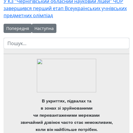
У КЗ "Чернігівський обласний науковий ліцей" ЧОР
завершився перший етап Всеукраїнських учнівських
предметних олімпіад
Попередня стаття: Cправжнє свято науки
Наступна стаття: Привернення уваги учнів до 
Попередня
Наступна
Пошук
В укриттях, підвалах та
в зонах зі зруйнованими
чи перевантаженими мережами
звичайний дзвінок часто стає неможливим,
коли він найбільше потрібен.