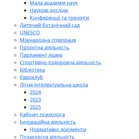
Мала академія наук
Наукові досліди
Конференції та тренінги
Дитячий ботанічний сад
UNESCO
Міжнародна співпраця
Проєктна діяльність
Парламент ліцею
Спортивно-оздоровча діяльність
Бібліотека
Євроклуб
Літня інтелектуальна школа
2024
2023
2025
Кабінет психолога
Інноваційна діяльність
Нормативні документи
Позакласна діяльність