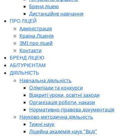
Бренд ліцею
Дистанційне навчання
ПРО ЛІЦЕЙ
Адміністрація
Країна Ліценія
ЗМІ про ліцей
Контакти
БРЕНД ЛІЦЕЮ
АБІТУРІЄНТАМ
ДІЯЛЬНІСТЬ
Навчальна діяльність
Олімпіади та конкурси
Відкриті уроки, освітні заходи
Організація роботи, накази
Нормативно-правова документація
Науково-методична діяльність
Тижні наук
Ліцейна академія наук "Вєді"