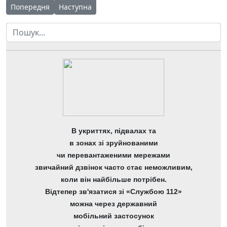
Попередня стаття: Старт ІІІ етапу Всеукраїнських учнівськи
Наступна стаття: Підготовка до інтелектуальни
Попередня
Наступна
Пошук
В укриттях, підвалах та
в зонах зі зруйнованими
чи перевантаженими мережами
звичайний дзвінок часто стає неможливим,
коли він найбільше потрібен.
Відтепер зв'язатися зі «Службою 112»
можна через державний
мобільний застосунок