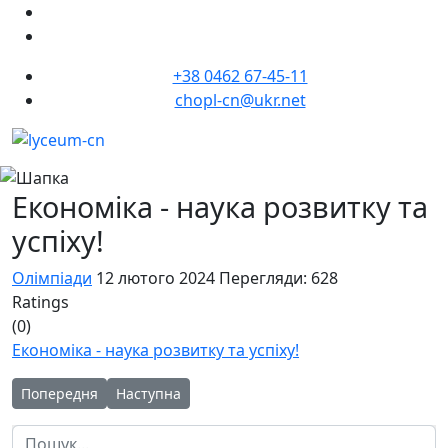
+38 0462 67-45-11
chopl-cn@ukr.net
Економіка - наука розвитку та
успіху!
Олімпіади
12 лютого 2024
Перегляди: 628
Ratings
(0)
Економіка - наука розвитку та успіху!
Попередня стаття: Привернення уваги учнів до сучасних ек
Наступна стаття: Інтелектуальні змагання з ІКТ
Попередня
Наступна
Пошук