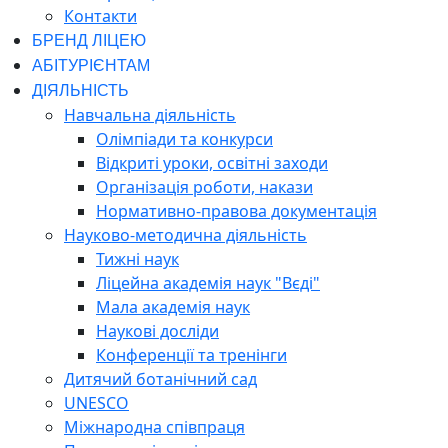
Контакти
БРЕНД ЛІЦЕЮ
АБІТУРІЄНТАМ
ДІЯЛЬНІСТЬ
Навчальна діяльність
Олімпіади та конкурси
Відкриті уроки, освітні заходи
Організація роботи, накази
Нормативно-правова документація
Науково-методична діяльність
Тижні наук
Ліцейна академія наук "Вєді"
Мала академія наук
Наукові досліди
Конференції та тренінги
Дитячий ботанічний сад
UNESCO
Міжнародна співпраця