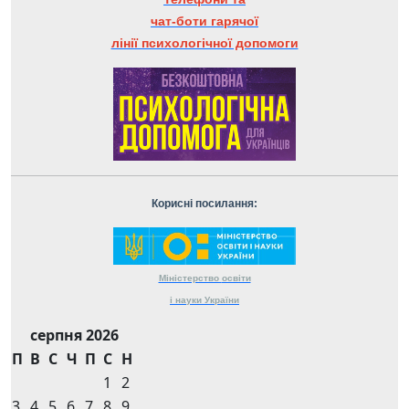
чат-боти гарячої
лінії психологічної допомоги
Корисні посилання:
Міністерство
освіти
і науки
України
серпня 2026
П
В
С
Ч
П
С
Н
1
2
3
4
5
6
7
8
9