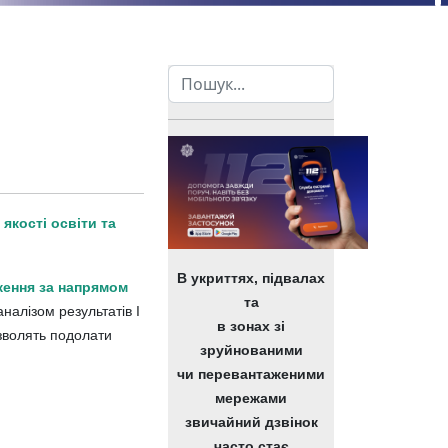
Пошук
якості освіти та
В укриттях, підвалах
ження за напрямом
та
налізом результатів І
в зонах зі
озволять подолати
зруйнованими
чи перевантаженими
мережами
д з навчальних предметів у 2023/2024 н. р.
 англійської мови у 2023/2024 н. р.
звичайний дзвінок
часто стає