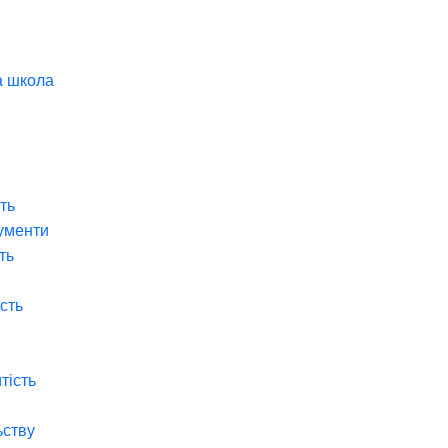
а школа
ть
ументи
ть
ість
тість
ьству