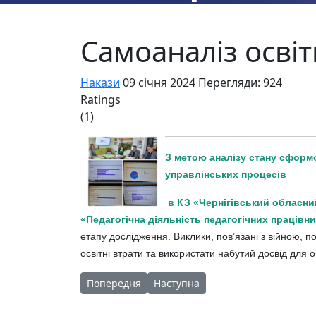
Самоаналіз освіт
Накази
09 січня 2024
Перегляди: 924
Ratings
(1)
З метою аналізу стану сформо
управлінських процесів
в КЗ «Чернігівський обласни
«Педагогічна діяльність педагогічних працівни
етапу дослідження. Виклики, пов’язані з війною, по
освітні втрати та використати набутий досвід для о
Попередня стаття: Про результати проведення І
Наступна стаття: Про підсумки в
Попередня
Наступна