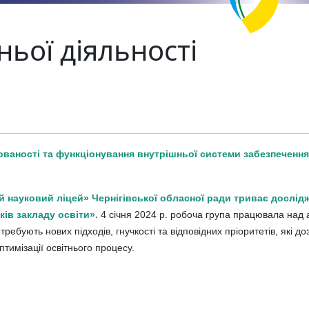
ньої діяльності
ваності та функціонування внутрішньої системи забезпечення 
й науковий ліцей» Чернігівської обласної ради триває дослід
ків закладу освіти».
4 січня 2024 р. робоча група працювала над а
требують нових підходів, гнучкості та відповідних пріоритетів, які д
птимізації освітнього процесу.
ІІ етапу та участь у ІV етапі Всеукраїнських учнівських олімпіа
ивчення стану викладання та рівня навчальних досягнень учнів з