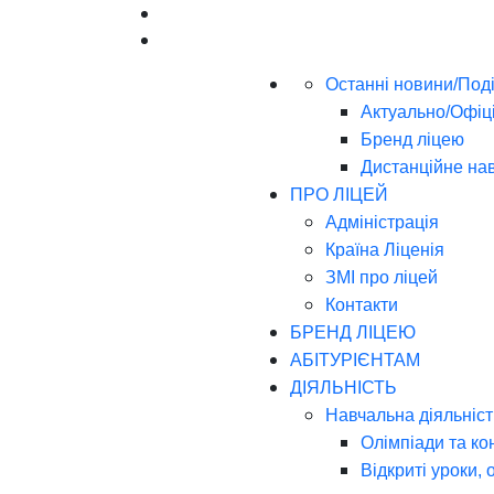
Останні новини/Поді
Актуально/Офіц
Бренд ліцею
Дистанційне на
ПРО ЛІЦЕЙ
Адміністрація
Країна Ліценія
ЗМІ про ліцей
Контакти
БРЕНД ЛІЦЕЮ
АБІТУРІЄНТАМ
ДІЯЛЬНІСТЬ
Навчальна діяльніст
Олімпіади та ко
Відкриті уроки, 