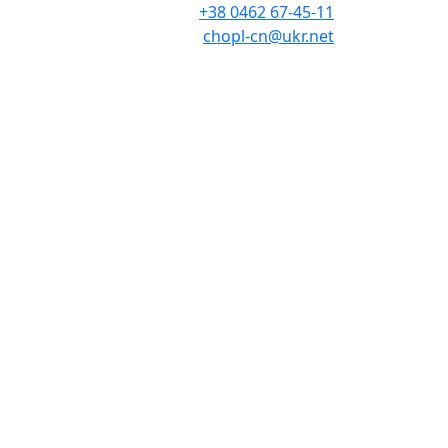
+38 0462 67-45-11
chopl-cn@ukr.net