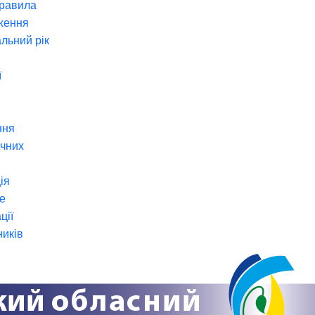
правила
ження
льний рік
ї
ння
ічних
ія
е
ції
ників