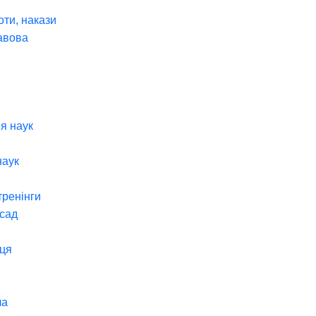
оти, накази
авова
я наук
наук
тренінги
 сад
ця
ча