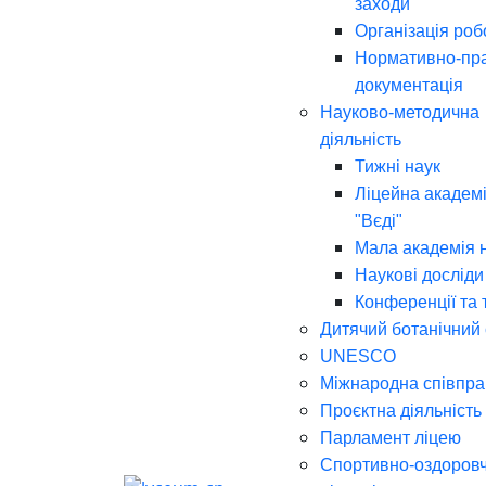
заходи
Організація роб
Нормативно-пр
документація
Науково-методична
діяльність
Тижні наук
Ліцейна академі
"Вєді"
Мала академія 
Наукові досліди
Конференції та 
Дитячий ботанічний
UNESCO
Міжнародна співпра
Проєктна діяльність
Парламент ліцею
Спортивно-оздоров