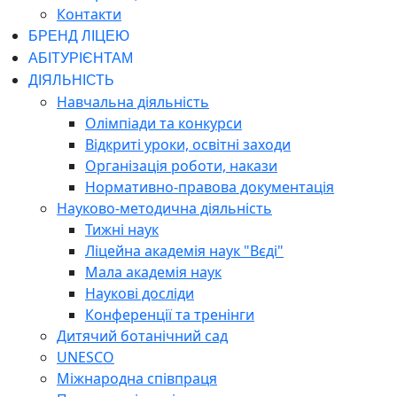
Контакти
БРЕНД ЛІЦЕЮ
АБІТУРІЄНТАМ
ДІЯЛЬНІСТЬ
Навчальна діяльність
Олімпіади та конкурси
Відкриті уроки, освітні заходи
Організація роботи, накази
Нормативно-правова документація
Науково-методична діяльність
Тижні наук
Ліцейна академія наук "Вєді"
Мала академія наук
Наукові досліди
Конференції та тренінги
Дитячий ботанічний сад
UNESCO
Міжнародна співпраця