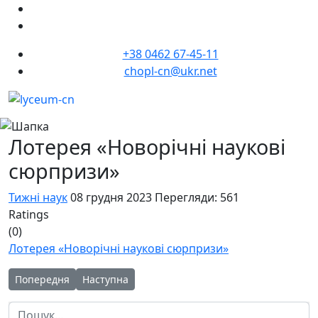
+38 0462 67-45-11
chopl-cn@ukr.net
Лотерея «Новорічні наукові
сюрпризи»
Тижні наук
08 грудня 2023
Перегляди: 561
Ratings
(0)
Лотерея «Новорічні наукові сюрпризи»
Попередня стаття: Наука заради миру
Наступна стаття: У ЧОНЛ триває Тиждень науки 
Попередня
Наступна
Пошук