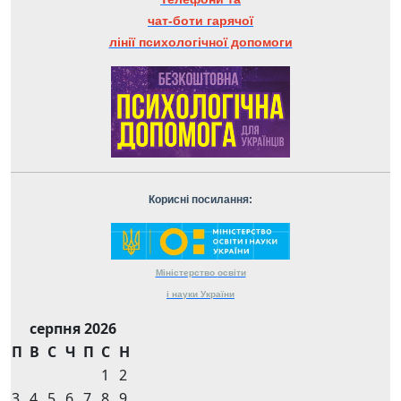
чат-боти гарячої
лінії психологічної допомоги
Корисні посилання:
Міністерство
освіти
і науки
України
серпня 2026
П
В
С
Ч
П
С
Н
1
2
3
4
5
6
7
8
9