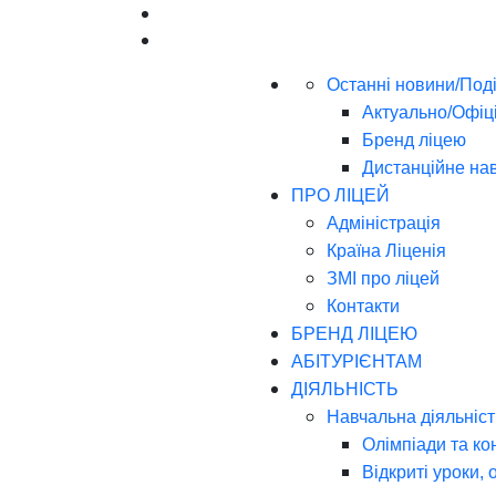
Останні новини/Поді
Актуально/Офіц
Бренд ліцею
Дистанційне на
ПРО ЛІЦЕЙ
Адміністрація
Країна Ліценія
ЗМІ про ліцей
Контакти
БРЕНД ЛІЦЕЮ
АБІТУРІЄНТАМ
ДІЯЛЬНІСТЬ
Навчальна діяльніст
Олімпіади та ко
Відкриті уроки, 