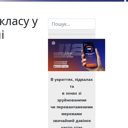
класу у
Пошук
і
В укриттях, підвалах
та
льнотою Чернігівщини та України!
в зонах зі
зруйнованими
чи перевантаженими
мережами
звичайний дзвінок
часто стає