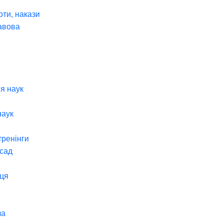
оти, накази
авова
я наук
наук
тренінги
 сад
ця
ча