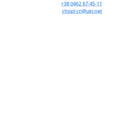
+38 0462 67-45-11
chopl-cn@ukr.net