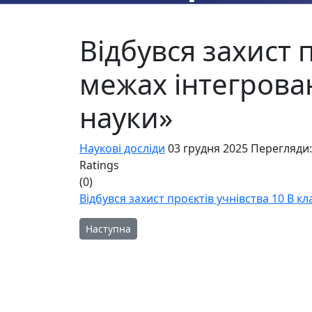
Відбувся захист п
межах інтегрова
науки»
Наукові досліди
03 грудня 2025
Перегляди:
Ratings
(0)
Відбувся захист проєктів учнівства 10 В к
Наступна стаття: Наукові дослідження учнівс
Наступна