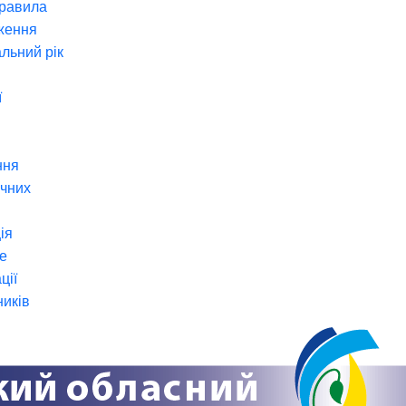
правила
ження
льний рік
ї
ння
ічних
ія
е
ції
ників