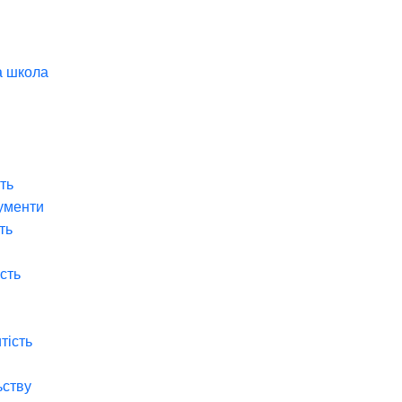
а школа
ть
ументи
ть
ість
тість
ьству