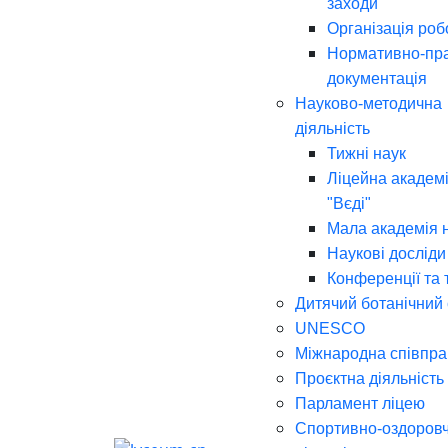
заходи
Організація роб
Нормативно-пр
документація
Науково-методична
діяльність
Тижні наук
Ліцейна академі
"Вєді"
Мала академія 
Наукові досліди
Конференції та 
Дитячий ботанічний
UNESCO
Міжнародна співпра
Проєктна діяльність
Парламент ліцею
Спортивно-оздоров