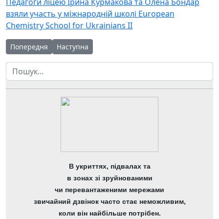
Педагоги ліцею Ірина Курмакова та Олена Бондар
взяли участь у міжнародній школі European
Chemistry School for Ukrainians II
Попередня стаття: Вітаємо ученицю 11-Б класу Марію Куц з 
Наступна стаття: Всеукраїнська учнівська еколо
Попередня
Наступна
Пошук
В укриттях, підвалах та
в зонах зі зруйнованими
чи перевантаженими мережами
звичайний дзвінок часто стає неможливим,
коли він найбільше потрібен.