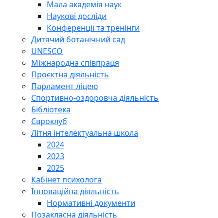
Мала академія наук
Наукові досліди
Конференції та тренінги
Дитячий ботанічний сад
UNESCO
Міжнародна співпраця
Проєктна діяльність
Парламент ліцею
Спортивно-оздоровча діяльність
Бібліотека
Євроклуб
Літня інтелектуальна школа
2024
2023
2025
Кабінет психолога
Інноваційна діяльність
Нормативні документи
Позакласна діяльність