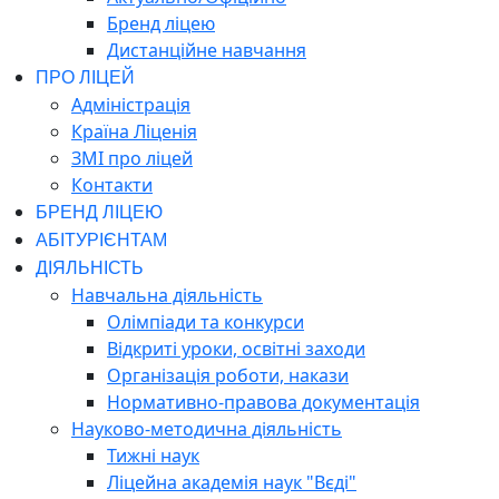
Бренд ліцею
Дистанційне навчання
ПРО ЛІЦЕЙ
Адміністрація
Країна Ліценія
ЗМІ про ліцей
Контакти
БРЕНД ЛІЦЕЮ
АБІТУРІЄНТАМ
ДІЯЛЬНІСТЬ
Навчальна діяльність
Олімпіади та конкурси
Відкриті уроки, освітні заходи
Організація роботи, накази
Нормативно-правова документація
Науково-методична діяльність
Тижні наук
Ліцейна академія наук "Вєді"