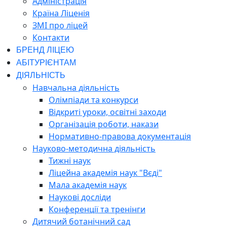
Адміністрація
Країна Ліценія
ЗМІ про ліцей
Контакти
БРЕНД ЛІЦЕЮ
АБІТУРІЄНТАМ
ДІЯЛЬНІСТЬ
Навчальна діяльність
Олімпіади та конкурси
Відкриті уроки, освітні заходи
Організація роботи, накази
Нормативно-правова документація
Науково-методична діяльність
Тижні наук
Ліцейна академія наук "Вєді"
Мала академія наук
Наукові досліди
Конференції та тренінги
Дитячий ботанічний сад