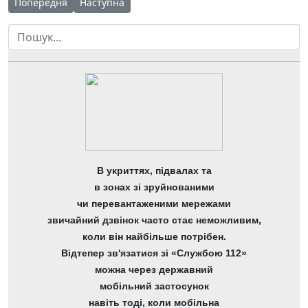
Попередня стаття: Українська мова як чинник національної
Наступна стаття: Канікули - час для відпочинку
Попередня
Наступна
Пошук
В укриттях, підвалах та
в зонах зі зруйнованими
чи перевантаженими мережами
звичайний дзвінок часто стає неможливим,
коли він найбільше потрібен.
Відтепер зв'язатися зі «Службою 112»
можна через державний
мобільний застосунок
навіть тоді, коли мобільна