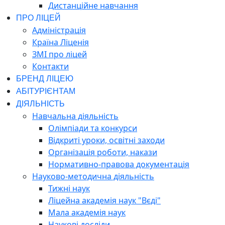
Дистанційне навчання
ПРО ЛІЦЕЙ
Адміністрація
Країна Ліценія
ЗМІ про ліцей
Контакти
БРЕНД ЛІЦЕЮ
АБІТУРІЄНТАМ
ДІЯЛЬНІСТЬ
Навчальна діяльність
Олімпіади та конкурси
Відкриті уроки, освітні заходи
Організація роботи, накази
Нормативно-правова документація
Науково-методична діяльність
Тижні наук
Ліцейна академія наук "Вєді"
Мала академія наук
Наукові досліди