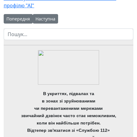
профілю "АІ"
Попередня стаття: Жива природа у фокусі дня літньої науков
Наступна стаття: Літня школа суспільно-гумані
Попередня
Наступна
Пошук
В укриттях, підвалах та
в зонах зі зруйнованими
чи перевантаженими мережами
звичайний дзвінок часто стає неможливим,
коли він найбільше потрібен.
Відтепер зв'язатися зі «Службою 112»