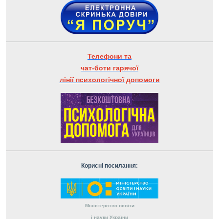
Телефони та
чат-боти гарячої
лінії психологічної допомоги
Корисні посилання:
Міністерство
освіти
і науки
України