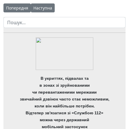
Попередня стаття: "Любов переможе!"
Наступна стаття: Міжнародний день книгодар
Попередня
Наступна
Пошук
В укриттях, підвалах та
в зонах зі зруйнованими
чи перевантаженими мережами
звичайний дзвінок часто стає неможливим,
коли він найбільше потрібен.
Відтепер зв'язатися зі «Службою 112»
можна через державний
мобільний застосунок