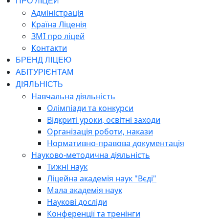
ПРО ЛІЦЕЙ
Адміністрація
Країна Ліценія
ЗМІ про ліцей
Контакти
БРЕНД ЛІЦЕЮ
АБІТУРІЄНТАМ
ДІЯЛЬНІСТЬ
Навчальна діяльність
Олімпіади та конкурси
Відкриті уроки, освітні заходи
Організація роботи, накази
Нормативно-правова документація
Науково-методична діяльність
Тижні наук
Ліцейна академія наук "Вєді"
Мала академія наук
Наукові досліди
Конференції та тренінги