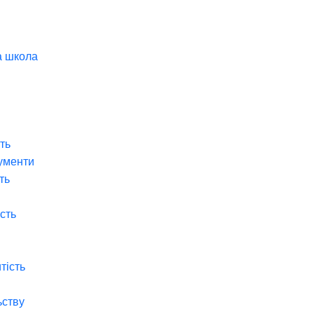
а школа
ть
ументи
ть
ість
тість
ьству