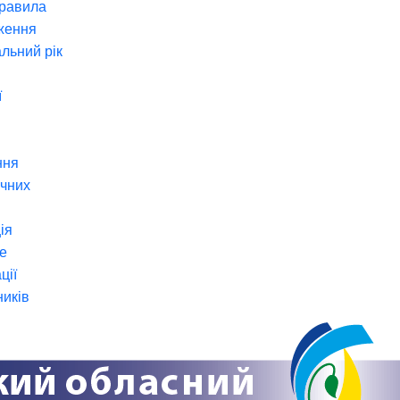
правила
ження
льний рік
ї
ння
ічних
ія
е
ції
ників