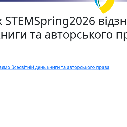
ах STEMSpring2026 відз
книги та авторського п
аємо Всесвітній день книги та авторського права
вітній день книги й авторського права