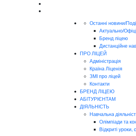
Останні новини/Поді
Актуально/Офіц
Бренд ліцею
Дистанційне на
ПРО ЛІЦЕЙ
Адміністрація
Країна Ліценія
ЗМІ про ліцей
Контакти
БРЕНД ЛІЦЕЮ
АБІТУРІЄНТАМ
ДІЯЛЬНІСТЬ
Навчальна діяльніст
Олімпіади та ко
Відкриті уроки, 