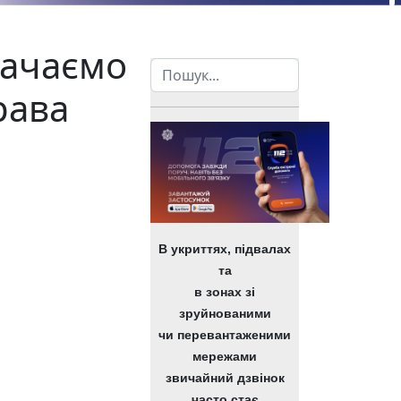
начаємо
Пошук
рава
В укриттях, підвалах
та
в зонах зі
зруйнованими
чи перевантаженими
мережами
звичайний дзвінок
часто стає