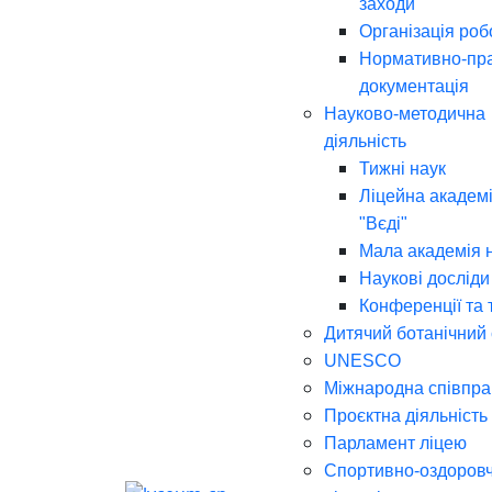
заходи
Організація роб
Нормативно-пр
документація
Науково-методична
діяльність
Тижні наук
Ліцейна академі
"Вєді"
Мала академія 
Наукові досліди
Конференції та 
Дитячий ботанічний
UNESCO
Міжнародна співпра
Проєктна діяльність
Парламент ліцею
Спортивно-оздоров