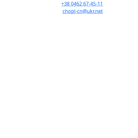
+38 0462 67-45-11
chopl-cn@ukr.net