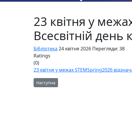
23 квітня у меж
Всесвітній день 
Бібліотека
24 квітня 2026
Перегляди: 38
Ratings
(0)
23 квітня у межах STEMSpring2026 відзнач
Наступна стаття: 23 квітня відзначається Всес
Наступна