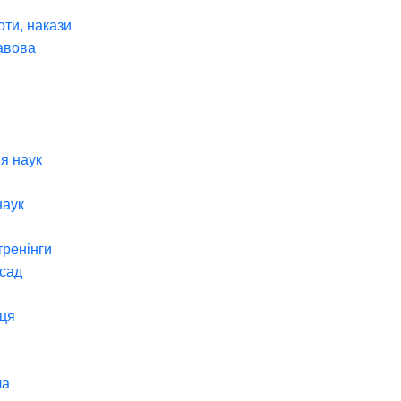
оти, накази
авова
я наук
наук
тренінги
 сад
ця
ча