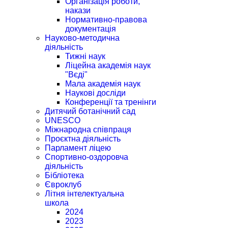
Організація роботи,
накази
Нормативно-правова
документація
Науково-методична
діяльність
Тижні наук
Ліцейна академія наук
"Вєді"
Мала академія наук
Наукові досліди
Конференції та тренінги
Дитячий ботанічний сад
UNESCO
Міжнародна співпраця
Проєктна діяльність
Парламент ліцею
Спортивно-оздоровча
діяльність
Бібліотека
Євроклуб
Літня інтелектуальна
школа
2024
2023