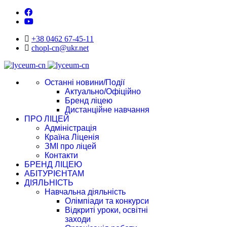
+38 0462 67-45-11
chopl-cn@ukr.net
Останні новини/Події
Актуально/Офіційно
Бренд ліцею
Дистанційне навчання
ПРО ЛІЦЕЙ
Адміністрація
Країна Ліценія
ЗМІ про ліцей
Контакти
БРЕНД ЛІЦЕЮ
АБІТУРІЄНТАМ
ДІЯЛЬНІСТЬ
Навчальна діяльність
Олімпіади та конкурси
Відкриті уроки, освітні
заходи