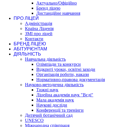
Актуально/Офіційно
Бренд ліцею
Дистанційне навчання
ПРО ЛІЦЕЙ
Адміністрація
Країна Ліценія
ЗМІ про ліцей
Контакти
БРЕНД ЛІЦЕЮ
АБІТУРІЄНТАМ
ДІЯЛЬНІСТЬ
Навчальна діяльність
Олімпіади та конкурси
Відкриті уроки, освітні заходи
Організація роботи, накази
Нормативно-правова документація
Науково-методична діяльність
Тижні наук
Ліцейна академія наук "Вєді"
Мала академія наук
Наукові досліди
Конференції та тренінги
Дитячий ботанічний сад
UNESCO
Міжнародна співпраця