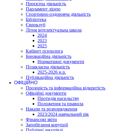
Проєктна діяльність
Парламент ліцею
Спортивно-оздоровча діяльність
Бібліотека
Євроклуб
Літня інтелектуальна школа
2024
2023
2025
Кабінет психолога
Інноваційна діяльність
Нормативні документи
Позакласна діяльність
2025-2026 н.р.
Публікаційна діяльність
ОФІЦІЙНО
Прозорість та інформаційна відкритість
Офіційні документи
Протидія насильству
Положення та правила
Накази та розпорядження
2023/2024 навчальний рік
Фінансові звіти
Запобігання корупції
Публічні закупівлі