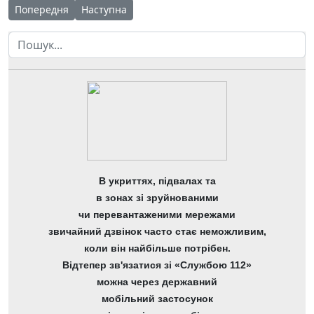
Попередня стаття: БАЛАНС на 01 квітня 2026 року
Наступна стаття: Звіт про заборгованість за б
Попередня
Наступна
Пошук
В укриттях, підвалах та
в зонах зі зруйнованими
чи перевантаженими мережами
звичайний дзвінок часто стає неможливим,
коли він найбільше потрібен.
Відтепер зв'язатися зі «Службою 112»
можна через державний
мобільний застосунок