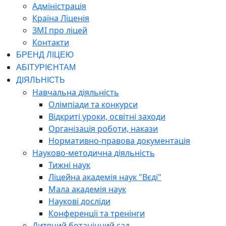
Адміністрація
Країна Ліценія
ЗМІ про ліцей
Контакти
БРЕНД ЛІЦЕЮ
АБІТУРІЄНТАМ
ДІЯЛЬНІСТЬ
Навчальна діяльність
Олімпіади та конкурси
Відкриті уроки, освітні заходи
Організація роботи, накази
Нормативно-правова документація
Науково-методична діяльність
Тижні наук
Ліцейна академія наук "Вєді"
Мала академія наук
Наукові досліди
Конференції та тренінги
Дитячий ботанічний сад