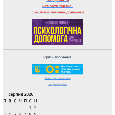
чат-боти гарячої
лінії психологічної допомоги
Корисні посилання:
Міністерство
освіти
і науки
України
серпня 2026
П
В
С
Ч
П
С
Н
1
2
3
4
5
6
7
8
9