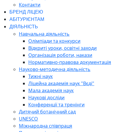
Контакти
БРЕНД ЛІЦЕЮ
АБІТУРІЄНТАМ
ДІЯЛЬНІСТЬ
Навчальна діяльність
Олімпіади та конкурси
Відкриті уроки, освітні заходи
Організація роботи, накази
Нормативно-правова документація
Науково-методична діяльність
Тижні наук
Ліцейна академія наук "Вєді"
Мала академія наук
Наукові досліди
Конференції та тренінги
Дитячий ботанічний сад
UNESCO
Міжнародна співпраця