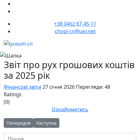
+38 0462 67-45-11
chopl-cn@ukr.net
Звіт про рух грошових коштів
за 2025 рік
Фінансові звіти
27 січня 2026
Перегляди: 48
Ratings
(0)
Ознайомитись
Попередня стаття: ЗВІТ ПРО ФІНАНСОВІ РЕЗУЛЬТАТИ за 2025 
Наступна стаття: Звіт про надходження та вико
Попередня
Наступна
Пошук