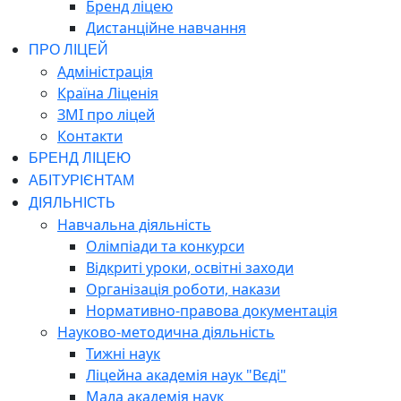
Бренд ліцею
Дистанційне навчання
ПРО ЛІЦЕЙ
Адміністрація
Країна Ліценія
ЗМІ про ліцей
Контакти
БРЕНД ЛІЦЕЮ
АБІТУРІЄНТАМ
ДІЯЛЬНІСТЬ
Навчальна діяльність
Олімпіади та конкурси
Відкриті уроки, освітні заходи
Організація роботи, накази
Нормативно-правова документація
Науково-методична діяльність
Тижні наук
Ліцейна академія наук "Вєді"
Мала академія наук