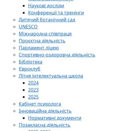
Наукові досліди
Конференції та тренінги
Дитячий ботанічний сад
UNESCO
Міжнародна співпраця
Проєктна діяльність
Парламент ліцею
Спортивно-оздоровча діяльність
Бібліотека
Євроклуб
Літня інтелектуальна школа
2024
2023
2025
Кабінет психолога
Інноваційна діяльність
Нормативні документи
Позакласна діяльність