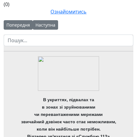
(0)
Ознайомитись
Попередня стаття: Звіт про надходження і використання інш
Наступна стаття: Звіт про надходження і викор
Попередня
Наступна
Пошук
В укриттях, підвалах та
в зонах зі зруйнованими
чи перевантаженими мережами
звичайний дзвінок часто стає неможливим,
коли він найбільше потрібен.
Відтепер зв'язатися зі «Службою 112»