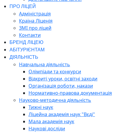
ПРО ЛІЦЕЙ
Адміністрація
Країна Ліценія
ЗМІ про ліцей
Контакти
БРЕНД ЛІЦЕЮ
АБІТУРІЄНТАМ
ДІЯЛЬНІСТЬ
Навчальна діяльність
Олімпіади та конкурси
Відкриті уроки, освітні заходи
Організація роботи, накази
Нормативно-правова документація
Науково-методична діяльність
Тижні наук
Ліцейна академія наук "Вєді"
Мала академія наук
Наукові досліди