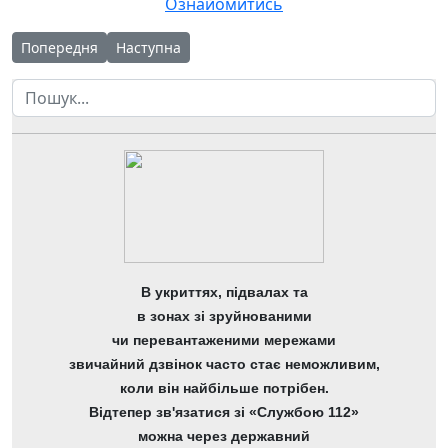
Ознайомитись
Попередня стаття: Звіт про надходження і використання на
Наступна стаття: Довідка про надходження та 
Попередня
Наступна
Пошук
В укриттях, підвалах та
в зонах зі зруйнованими
чи перевантаженими мережами
звичайний дзвінок часто стає неможливим,
коли він найбільше потрібен.
Відтепер зв'язатися зі «Службою 112»
можна через державний