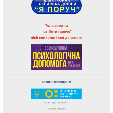
Телефони та
чат-боти гарячої
лінії психологічної допомоги
Корисні посилання:
Міністерство
освіти
і науки
України