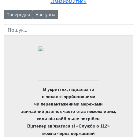
Ознайомитись
Попередня стаття: Звіт про надходження і використання інш
Наступна стаття: Звіт про надходження та вико
Попередня
Наступна
Пошук
В укриттях, підвалах та
в зонах зі зруйнованими
чи перевантаженими мережами
звичайний дзвінок часто стає неможливим,
коли він найбільше потрібен.
Відтепер зв'язатися зі «Службою 112»
можна через державний