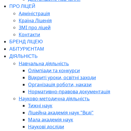
ПРО ЛІЦЕЙ
Адміністрація
Країна Ліценія
ЗМІ про ліцей
Контакти
БРЕНД ЛІЦЕЮ
АБІТУРІЄНТАМ
ДІЯЛЬНІСТЬ
Навчальна діяльність
Олімпіади та конкурси
Відкриті уроки, освітні заходи
Організація роботи, накази
Нормативно-правова документація
Науково-методична діяльність
Тижні наук
Ліцейна академія наук "Вєді"
Мала академія наук
Наукові досліди