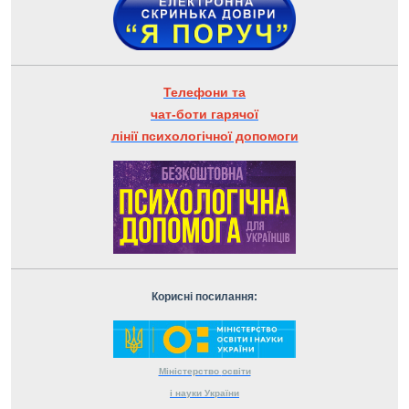
Телефони та
чат-боти гарячої
лінії психологічної допомоги
Корисні посилання:
Міністерство
освіти
і науки
України