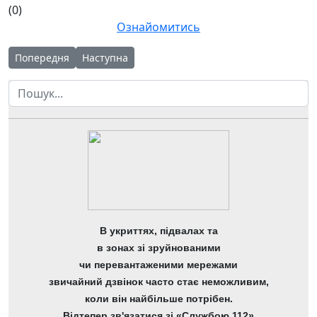
(0)
Ознайомитись
Попередня стаття: Звіт про надходження і використання надх
Наступна стаття: ПОЯСНЮВАЛЬНА ЗАПИСКА за I
Попередня
Наступна
Пошук
В укриттях, підвалах та
в зонах зі зруйнованими
чи перевантаженими мережами
звичайний дзвінок часто стає неможливим,
коли він найбільше потрібен.
Відтепер зв'язатися зі «Службою 112»