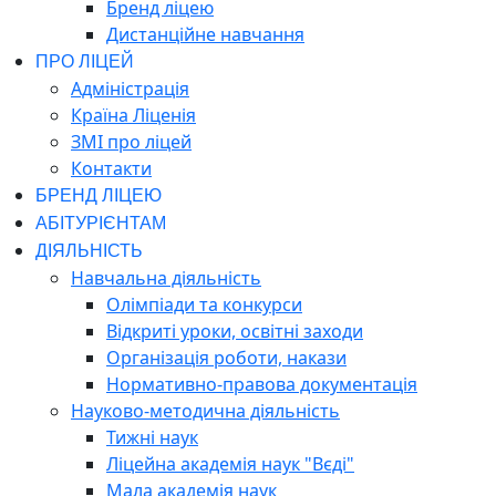
Бренд ліцею
Дистанційне навчання
ПРО ЛІЦЕЙ
Адміністрація
Країна Ліценія
ЗМІ про ліцей
Контакти
БРЕНД ЛІЦЕЮ
АБІТУРІЄНТАМ
ДІЯЛЬНІСТЬ
Навчальна діяльність
Олімпіади та конкурси
Відкриті уроки, освітні заходи
Організація роботи, накази
Нормативно-правова документація
Науково-методична діяльність
Тижні наук
Ліцейна академія наук "Вєді"
Мала академія наук