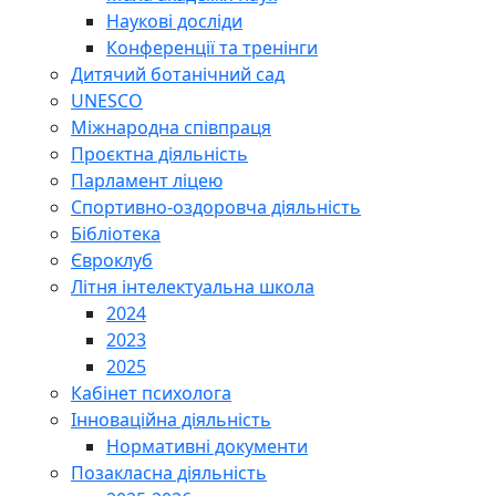
Наукові досліди
Конференції та тренінги
Дитячий ботанічний сад
UNESCO
Міжнародна співпраця
Проєктна діяльність
Парламент ліцею
Спортивно-оздоровча діяльність
Бібліотека
Євроклуб
Літня інтелектуальна школа
2024
2023
2025
Кабінет психолога
Інноваційна діяльність
Нормативні документи
Позакласна діяльність