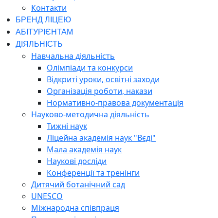
Контакти
БРЕНД ЛІЦЕЮ
АБІТУРІЄНТАМ
ДІЯЛЬНІСТЬ
Навчальна діяльність
Олімпіади та конкурси
Відкриті уроки, освітні заходи
Організація роботи, накази
Нормативно-правова документація
Науково-методична діяльність
Тижні наук
Ліцейна академія наук "Вєді"
Мала академія наук
Наукові досліди
Конференції та тренінги
Дитячий ботанічний сад
UNESCO
Міжнародна співпраця