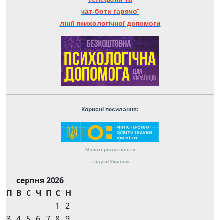
чат-боти гарячої
лінії психологічної допомоги
Корисні посилання:
Міністерство
освіти
і науки
України
серпня 2026
П
В
С
Ч
П
С
Н
1
2
3
4
5
6
7
8
9