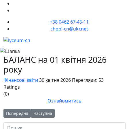
+38 0462 67-45-11
chopl-cn@ukr.net
БАЛАНС на 01 квітня 2026
року
Фінансові звіти
30 квітня 2026
Перегляди: 53
Ratings
(0)
Ознайомитись
Попередня стаття: Звіт про надходження та використання кош
Наступна стаття: Звіт про заборгованість за б
Попередня
Наступна
Пошук