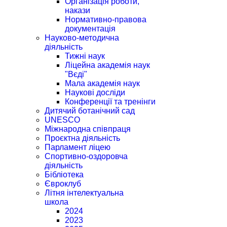
Організація роботи,
накази
Нормативно-правова
документація
Науково-методична
діяльність
Тижні наук
Ліцейна академія наук
"Вєді"
Мала академія наук
Наукові досліди
Конференції та тренінги
Дитячий ботанічний сад
UNESCO
Міжнародна співпраця
Проєктна діяльність
Парламент ліцею
Спортивно-оздоровча
діяльність
Бібліотека
Євроклуб
Літня інтелектуальна
школа
2024
2023