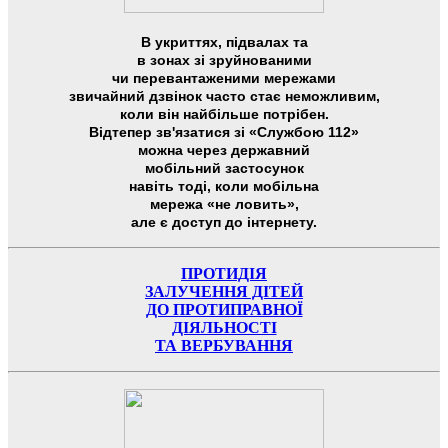
В укриттях, підвалах та
в зонах зі зруйнованими
чи перевантаженими мережами
звичайний дзвінок часто стає неможливим,
коли він найбільше потрібен.
Відтепер зв'язатися зі «Службою 112»
можна через державний
мобільний застосунок
навіть тоді, коли мобільна
мережа «не ловить»,
але є доступ до інтернету.
ПРОТИДІЯ
ЗАЛУЧЕННЯ ДІТЕЙ
ДО ПРОТИПРАВНОЇ
ДІЯЛЬНОСТІ
ТА ВЕРБУВАННЯ