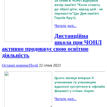
28 січня в ЧОНЛ відбувся
вечір пам'яті "Коли стають
до зброї діти, народ цей - не
перемогти"(до Дня пам'яті
Героїв Крут).
Читати далі...
Дистанційна
школа при ЧОНЛ
активно продовжує свою освітню
діяльність
Останні новини/Події
22 січня 2023
Цього місяця вперше її
учасникам та учасницям
вдалося зустрітися в офлайн
форматі у стінах ліцею.
Читати далі...