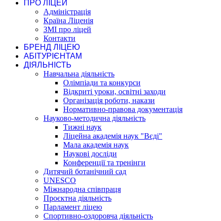
ПРО ЛІЦЕЙ
Адміністрація
Країна Ліценія
ЗМІ про ліцей
Контакти
БРЕНД ЛІЦЕЮ
АБІТУРІЄНТАМ
ДІЯЛЬНІСТЬ
Навчальна діяльність
Олімпіади та конкурси
Відкриті уроки, освітні заходи
Організація роботи, накази
Нормативно-правова документація
Науково-методична діяльність
Тижні наук
Ліцейна академія наук "Вєді"
Мала академія наук
Наукові досліди
Конференції та тренінги
Дитячий ботанічний сад
UNESCO
Міжнародна співпраця
Проєктна діяльність
Парламент ліцею
Спортивно-оздоровча діяльність