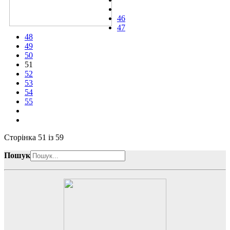
46
47
48
49
50
51
52
53
54
55
Сторінка 51 із 59
Пошук