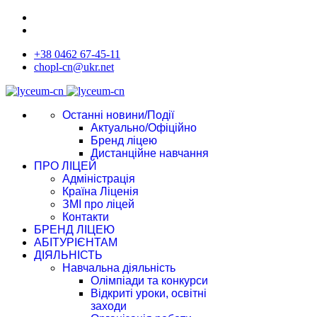
+38 0462 67-45-11
chopl-cn@ukr.net
Останні новини/Події
Актуально/Офіційно
Бренд ліцею
Дистанційне навчання
ПРО ЛІЦЕЙ
Адміністрація
Країна Ліценія
ЗМІ про ліцей
Контакти
БРЕНД ЛІЦЕЮ
АБІТУРІЄНТАМ
ДІЯЛЬНІСТЬ
Навчальна діяльність
Олімпіади та конкурси
Відкриті уроки, освітні
заходи