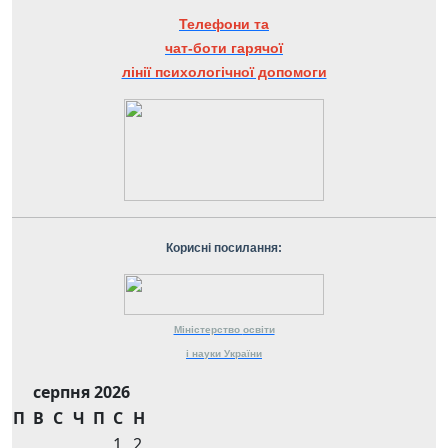
Телефони та
чат-боти гарячої
лінії психологічної допомоги
Корисні посилання:
Міністерство
освіти
і науки
України
серпня 2026
П
В
С
Ч
П
С
Н
1
2