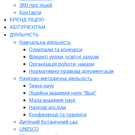
ЗМІ про ліцей
Контакти
БРЕНД ЛІЦЕЮ
АБІТУРІЄНТАМ
ДІЯЛЬНІСТЬ
Навчальна діяльність
Олімпіади та конкурси
Відкриті уроки, освітні заходи
Організація роботи, накази
Нормативно-правова документація
Науково-методична діяльність
Тижні наук
Ліцейна академія наук "Вєді"
Мала академія наук
Наукові досліди
Конференції та тренінги
Дитячий ботанічний сад
UNESCO